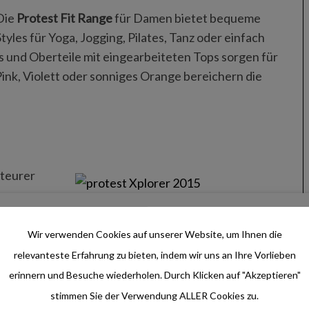
Die
Protest Fit Range
für Damen bietet bequeme
Styles für Yoga, Jogging, Pilates, Tanz oder einfach
 und Oberteile mit eingearbeiteten Tops sorgen für
s Pink, Violett oder sonniges Orange bereichern die
nteurer
n,
ollektion bietet mit high-end Funktionsjacken und
aktive Entdeckungstour.
Wir verwenden Cookies auf unserer Website, um Ihnen die
relevanteste Erfahrung zu bieten, indem wir uns an Ihre Vorlieben
erinnern und Besuche wiederholen. Durch Klicken auf "Akzeptieren"
stimmen Sie der Verwendung ALLER Cookies zu.