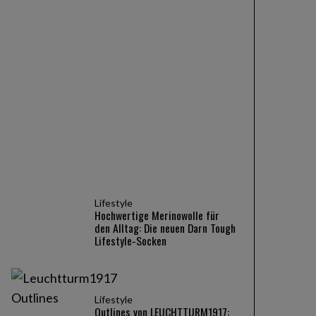
Produkte
ALKATOR, KENTRO & KAPHIROS:
Die neuen Sportbrillen von adidas
Eyewear im Fokus
Lifestyle
Hochwertige Merinowolle für
den Alltag: Die neuen Darn Tough
Lifestyle-Socken
Lifestyle
Outlines von LEUCHTTURM1917: