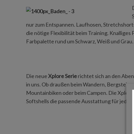
nur zum Entspannen. Laufhosen, Stretchshorts
S
die nötige Flexibilität beim Training. Knallige
e
Farbpalette rund um Schwarz, Weiß und Grau.
a
r
c
h
f
Die neue
Xplore Serie
richtet sich an den Abe
o
in uns. Ob draußen beim Wandern, Bergsteige
r
:
Mountainbiken oder beim Campen. Die Xplore K
Softshells die passende Ausstattung für jede 