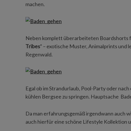
machen.
Neben komplett überarbeiteten Boardshorts für 
Tribes
“ – exotische Muster, Animalprints und 
Regenwald.
Egal ob im Strandurlaub, Pool-Party oder nac
kühlen Bergsee zu springen. Hauptsache Bad
Da man erfahrungsgemäß irgendwann auch wie
auch hierfür eine schöne Lifestyle Kollektion