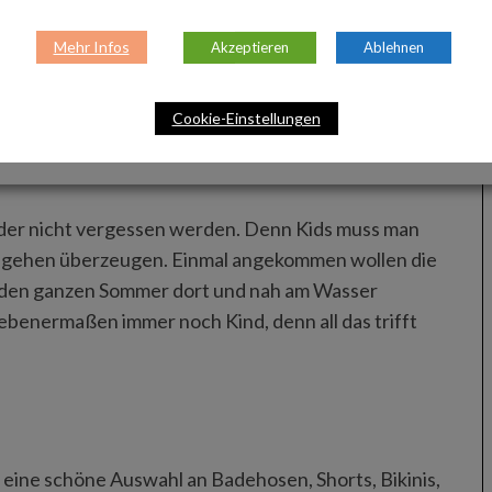
Mehr Infos
Akzeptieren
Ablehnen
Cookie-Einstellungen
merlook komplett: Strohhüte, Sommer-Beanies,
e Vorfreude auf Strand und Sonne steigen.
Kinder nicht vergessen werden. Denn Kids muss man
zu gehen überzeugen. Einmal angekommen wollen die
n den ganzen Sommer dort und nah am Wasser
gebenermaßen immer noch Kind, denn all das trifft
n eine schöne Auswahl an Badehosen, Shorts, Bikinis,