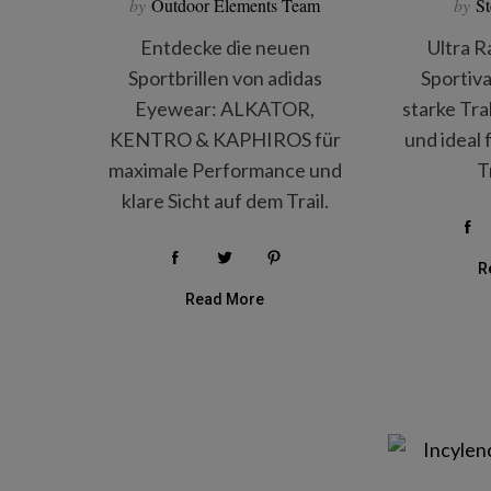
by
Outdoor Elements Team
by
St
Entdecke die neuen
Ultra R
Sportbrillen von adidas
Sportiva
Eyewear: ALKATOR,
starke Tra
KENTRO & KAPHIROS für
und ideal
maximale Performance und
T
klare Sicht auf dem Trail.
R
Read More