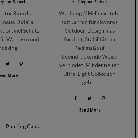
ephan Scharf
by
Stephan Scharf
aptor 3 von La
Werbung // Helinox steht
: neue Details,
seit Jahren für cleveres
ktion, viel Schutz
Outdoor-Design, das
 für Wandern und
Komfort, Stabilität und
rekking.
Packmaß auf
beeindruckende Weise
verbindet. Mit der neuen
Ultra-Light Collection
ead More
geht…
Read More