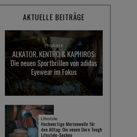
AKTUELLE BEITRÄGE
Produkte
Thule InLock und Shield
ALKATOR, KENTRO & KAPHIROS:
Die neuen Sportbrillen von adidas
Standard-System für Fah
Eyewear im Fokus
im Test
READ MORE
Lifestyle
Hochwertige Merinowolle für
den Alltag: Die neuen Darn Tough
Lifestyle-Socken