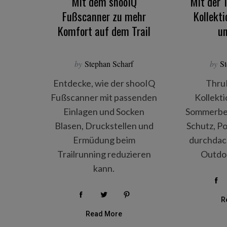
Mit dem shooIQ
Mit der 
Fußscanner zu mehr
Kollekti
Komfort auf dem Trail
u
by
Stephan Scharf
by
St
Entdecke, wie der shooIQ
Thru
Fußscanner mit passenden
Kollekt
Einlagen und Socken
Sommerbek
Blasen, Druckstellen und
Schutz, P
Ermüdung beim
durchdach
Trailrunning reduzieren
Outdoo
kann.
R
Read More