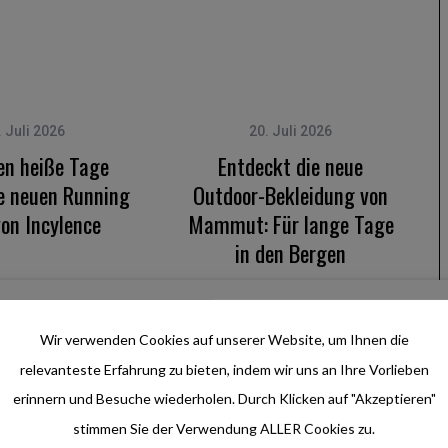
. Juli 2026
20. Juli 2026
en heiße Tage
Entdeckt die neue
ie neuen Running
Outdoor-Bekleidung von
on Incylence
Mammut: Für lange Tage
in den Bergen
ephan Scharf
by
Outdoor Elements Team
e Running Caps
Sommerliche Outdoor-
Wir verwenden Cookies auf unserer Website, um Ihnen die
 für heiße Läufe:
Bekleidung von Mammut:
relevanteste Erfahrung zu bieten, indem wir uns an Ihre Vorlieben
 atmungsaktiv,
Vom leichten Windbreaker
erinnern und Besuche wiederholen. Durch Klicken auf "Akzeptieren"
al und ideal für
bis zum Sonnenschutz-
stimmen Sie der Verwendung ALLER Cookies zu.
, Wettkampf und
Hoody. Alle wichtigen