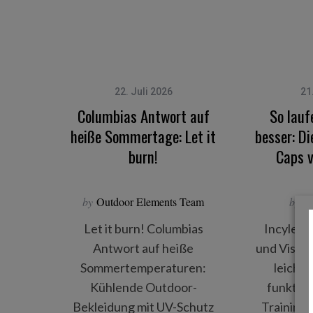
S
e
22. Juli 2026
21
a
Columbias Antwort auf
So lauf
r
heiße Sommertage: Let it
besser: D
c
h
burn!
Caps v
f
o
r
by
Outdoor Elements Team
by
St
:
Let it burn! Columbias
Incylenc
Antwort auf heiße
und Visors
Sommertemperaturen:
leicht,
Kühlende Outdoor-
funktion
Bekleidung mit UV-Schutz
Training