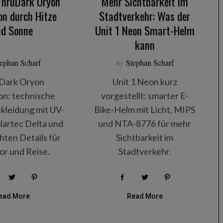
ThruDark Oryon
Mehr Sichtbarkeit im
on durch Hitze
Stadtverkehr: Was der
nd Sonne
Unit 1 Neon Smart-Helm
kann
ephan Scharf
by
Stephan Scharf
Dark Oryon
Unit 1 Neon kurz
ion: technische
vorgestellt: smarter E-
leidung mit UV-
Bike-Helm mit Licht, MIPS
olartec Delta und
und NTA-8776 für mehr
ten Details für
Sichtbarkeit im
r und Reise.
Stadtverkehr.
ead More
Read More