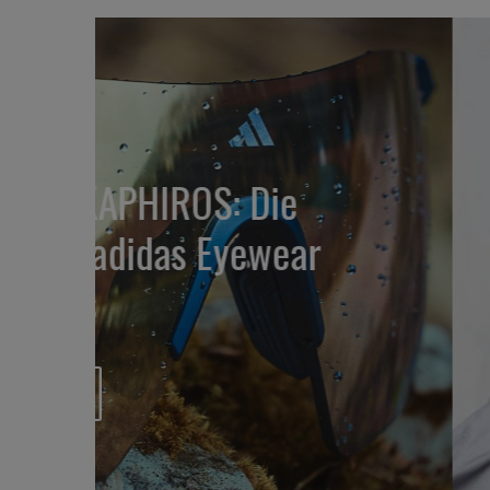
So laufen heiße T
Running Cap
R