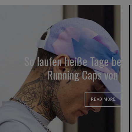
age besser: Die neuen
s von Incylence
EAD MORE