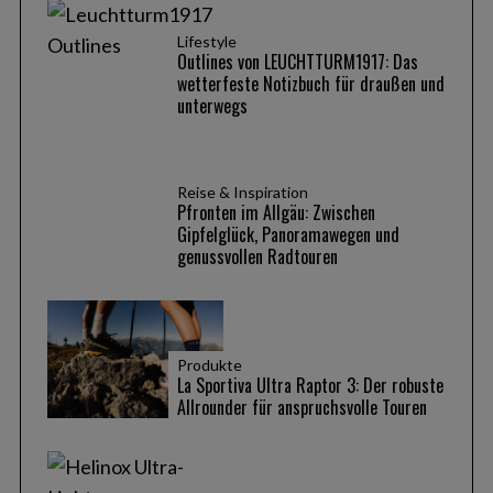
r
c
Lifestyle
Outlines von LEUCHTTURM1917: Das
h
wetterfeste Notizbuch für draußen und
f
unterwegs
o
r
:
Reise & Inspiration
Pfronten im Allgäu: Zwischen
Gipfelglück, Panoramawegen und
genussvollen Radtouren
Produkte
La Sportiva Ultra Raptor 3: Der robuste
Allrounder für anspruchsvolle Touren