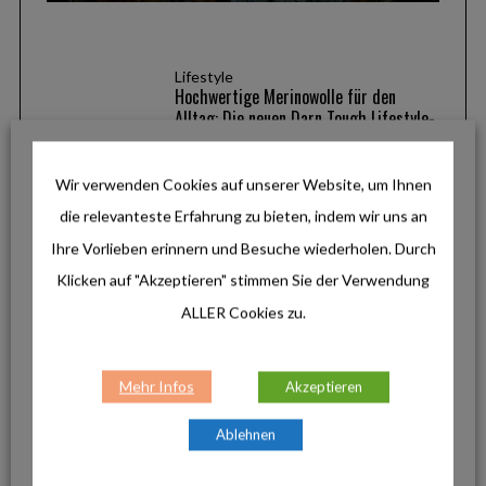
Lifestyle
Hochwertige Merinowolle für den
Alltag: Die neuen Darn Tough Lifestyle-
Socken
Wir verwenden Cookies auf unserer Website, um Ihnen
die relevanteste Erfahrung zu bieten, indem wir uns an
Lifestyle
Outlines von LEUCHTTURM1917: Das
Ihre Vorlieben erinnern und Besuche wiederholen. Durch
wetterfeste Notizbuch für draußen und
Klicken auf "Akzeptieren" stimmen Sie der Verwendung
unterwegs
ALLER Cookies zu.
Reise & Inspiration
Mehr Infos
Akzeptieren
Pfronten im Allgäu: Zwischen
Gipfelglück, Panoramawegen und
genussvollen Radtouren
Ablehnen