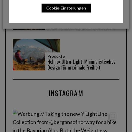
Cookie-Einstellungen
Produkte
La Sportiva Ultra Raptor 3: Der robuste
Allrounder für anspruchsvolle Touren
Produkte
Helinox Ultra-Light: Minimalistisches
Design für maximale Freiheit
INSTAGRAM