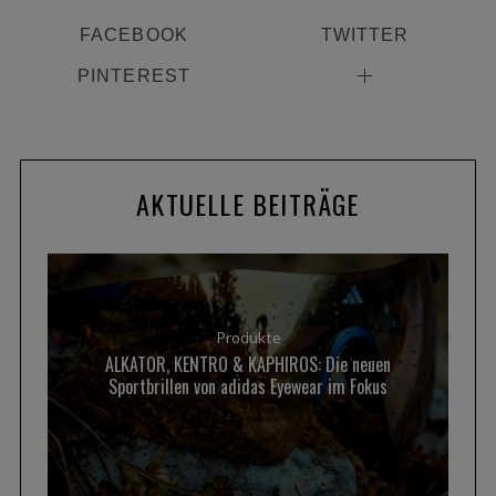
r
FACEBOOK
TWITTER
c
h
PINTEREST
f
o
r
:
AKTUELLE BEITRÄGE
Produkte
ALKATOR, KENTRO & KAPHIROS: Die neuen
Sportbrillen von adidas Eyewear im Fokus