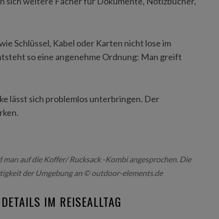
n sich weitere Fächer für Dokumente, Notizbücher,
ie Schlüssel, Kabel oder Karten nicht lose im
ntsteht so eine angenehme Ordnung: Man greift
ke lässt sich problemlos unterbringen. Der
rken.
d man auf die Koffer/ Rucksack -Kombi angesprochen. Die
rtigkeit der Umgebung an © outdoor-elements.de
DETAILS IM REISEALLTAG