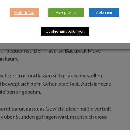
Reise © outdoor-elements.de und CarlFriedrik.com
Mehr Infos
Akzeptieren
Ablehnen
TRAGEKOMFORT UND
Cookie-Einstellungen
 er unbequem ist. Der Traverse Backpack Move
hn kaum.
ch geformt und lassen sich präzise einstellen.
 bewegt sich beim Gehen stabil mit. Auch längere
 bleiben angenehm.
sorgt dafür, dass das Gewicht gleichmäßig verteilt
k über Stunden getragen wird, macht sich diese