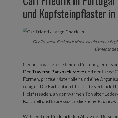
Carl Friedrik in Portuga
und Kopfsteinpflaster in
Der Traverse Backpack Move ist ein treuer Begle
elements.de 
Genau so wirken die beiden Reisebegleiter von 
Der
Traverse Backpack Move
und der Large Ch
Formen, präzise Materialien und eine Organisa
ruhiger. Die Farboption Chocolate verbindet be
Holzfassaden, an den warmen Ton alter Lederko
Karamell und Espresso, an die kleine Pause z
Während der Rucksack den Alltag der Reise be