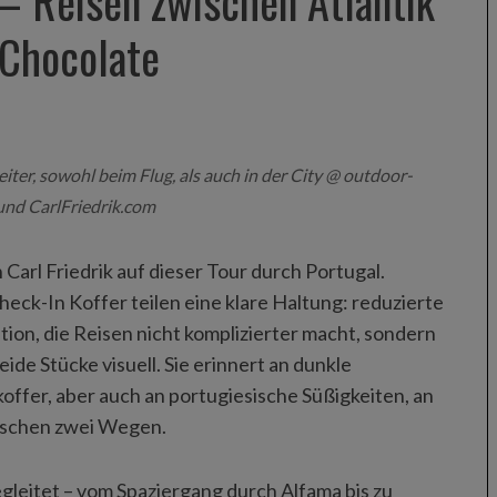
l – Reisen zwischen Atlantik
 Chocolate
iter, sowohl beim Flug, als auch in der City @ outdoor-
und CarlFriedrik.com
Carl Friedrik auf dieser Tour durch Portugal.
eck-In Koffer teilen eine klare Haltung: reduzierte
tion, die Reisen nicht komplizierter macht, sondern
ide Stücke visuell. Sie erinnert an dunkle
ffer, aber auch an portugiesische Süßigkeiten, an
wischen zwei Wegen.
gleitet – vom Spaziergang durch Alfama bis zu