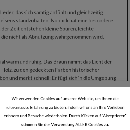
der, das sich samtig anfühlt und gleichzeitig
Reisens standzuhalten. Nubuck hat eine besondere
t der Zeit entstehen kleine Spuren, leichte
, die nicht als Abnutzung wahrgenommen wird,
ial warm und ruhig. Das Braun nimmt das Licht der
zu Holz, zu den gedeckten Farben historischer
on und merkt schnell: Er fügt sich in die Umgebung
Wir verwenden Cookies auf unserer Website, um Ihnen die
rschlüsse laufen ruhig und zuverlässig. Die gesamte
relevanteste Erfahrung zu bieten, indem wir uns an Ihre Vorlieben
cheinen.
erinnern und Besuche wiederholen. Durch Klicken auf "Akzeptieren"
stimmen Sie der Verwendung ALLER Cookies zu.