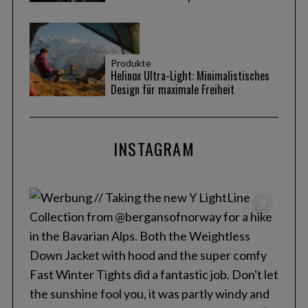
Produkte
Helinox Ultra-Light: Minimalistisches
Design für maximale Freiheit
INSTAGRAM
S
e
a
r
c
h
f