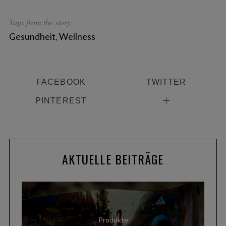
S
e
Tags from the story
a
r
Gesundheit
,
Wellness
c
h
f
o
FACEBOOK
TWITTER
r
PINTEREST
:
AKTUELLE BEITRÄGE
Produkte