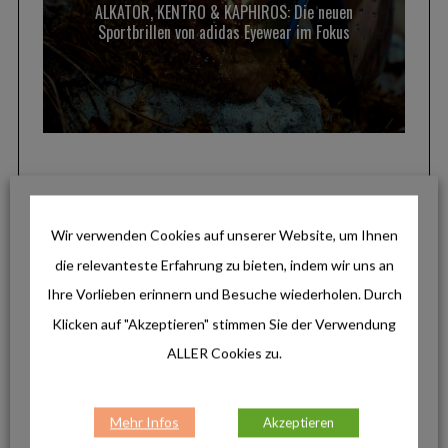
ALKATOR, KENTRO & KAPHIROS: Die neuen
Sportbrillen von adidas Eyewear im Fokus
Lifestyle
Hochwertige Merinowolle für den
Wir verwenden Cookies auf unserer Website, um Ihnen
Alltag: Die neuen Darn Tough Lifestyle-
Socken
die relevanteste Erfahrung zu bieten, indem wir uns an
Ihre Vorlieben erinnern und Besuche wiederholen. Durch
Klicken auf "Akzeptieren" stimmen Sie der Verwendung
Lifestyle
ALLER Cookies zu.
Outlines von LEUCHTTURM1917: Das
wetterfeste Notizbuch für draußen und
unterwegs
Mehr Infos
Akzeptieren