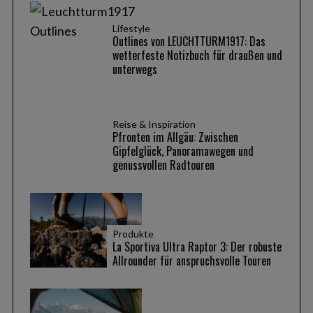
Lifestyle
Outlines von LEUCHTTURM1917: Das
wetterfeste Notizbuch für draußen und
unterwegs
Reise & Inspiration
Pfronten im Allgäu: Zwischen
S
Gipfelglück, Panoramawegen und
e
genussvollen Radtouren
a
r
c
h
Produkte
f
La Sportiva Ultra Raptor 3: Der robuste
o
Allrounder für anspruchsvolle Touren
r
: