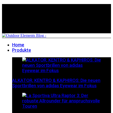
Home
Produkte
ALKATOR, KENTRO & KAPHIROS: Die neuen
Sportbrillen von adidas Eyewear im Fokus