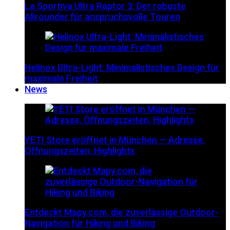
La Sportiva Ultra Raptor 3: Der robuste
Allrounder für anspruchsvolle Touren
Helinox Ultra-Light: Minimalistisches Design für
maximale Freiheit
News
YETI Store eröffnet in München — Adresse,
Öffnungszeiten, Highlights
Entdeckt Mapy.com, die zuverlässige Outdoor-
Navigation für Hiking und Biking