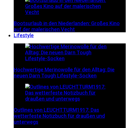
Bootsurlaub in den Niederlanden: Großes Kino
auf der malerischen Vecht
Lifestyle
Hochwertige Merinowolle für den Alltag: Die
neuen Darn Tough Lifestyle-Socken
Outlines von LEUCHTTURM1917: Das
wetterfeste Notizbuch für draußen und
unterwegs