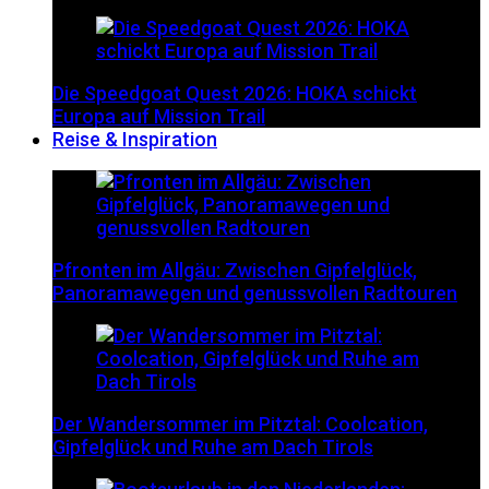
Die Speedgoat Quest 2026: HOKA schickt
Europa auf Mission Trail
Reise & Inspiration
Pfronten im Allgäu: Zwischen Gipfelglück,
Panoramawegen und genussvollen Radtouren
Der Wandersommer im Pitztal: Coolcation,
Gipfelglück und Ruhe am Dach Tirols