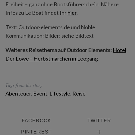
Freiheit – ganz ohne Bootsführerschein. Nähere
Infos zu Le Boat findet Ihr
hier
.
Text: Outdoor-elements.de und Noble
Kommunikation; Bilder: siehe Bildtext
Weiteres Reisethema auf Outdoor Elements:
Hotel
Der Löwe – Herbstmärchen in Leogang
Tags from the story
Abenteuer
,
Event
,
Lifestyle
,
Reise
S
e
FACEBOOK
TWITTER
a
r
PINTEREST