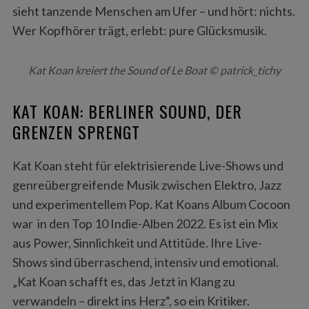
sieht tanzende Menschen am Ufer – und hört: nichts.
Wer Kopfhörer trägt, erlebt: pure Glücksmusik.
Kat Koan kreiert the Sound of Le Boat © patrick_tichy
KAT KOAN: BERLINER SOUND, DER
GRENZEN SPRENGT
Kat Koan steht für elektrisierende Live-Shows und
genreübergreifende Musik zwischen Elektro, Jazz
und experimentellem Pop. Kat Koans Album Cocoon
war in den Top 10 Indie-Alben 2022. Es ist ein Mix
aus Power, Sinnlichkeit und Attitüde. Ihre Live-
Shows sind überraschend, intensiv und emotional.
„Kat Koan schafft es, das Jetzt in Klang zu
verwandeln – direkt ins Herz“, so ein Kritiker.