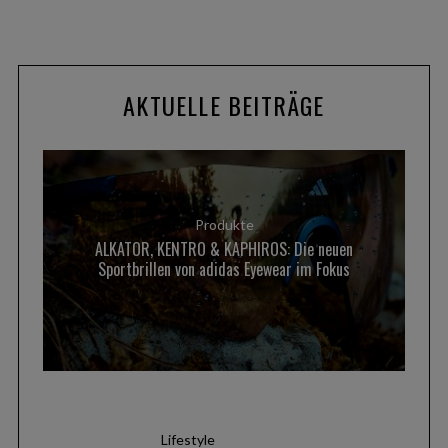
c
h
f
o
r
AKTUELLE BEITRÄGE
:
Produkte
ALKATOR, KENTRO & KAPHIROS: Die neuen
Sportbrillen von adidas Eyewear im Fokus
Lifestyle