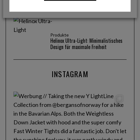
Allrounder für anspruchsvolle Touren
Produkte
Helinox Ultra-Light: Minimalistisches
Design für maximale Freiheit
INSTAGRAM