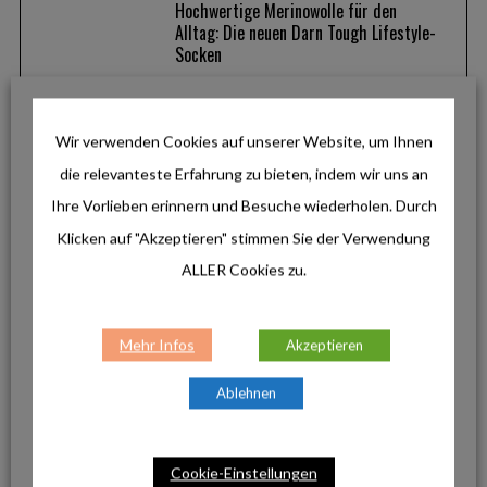
Hochwertige Merinowolle für den
Alltag: Die neuen Darn Tough Lifestyle-
Socken
Lifestyle
Wir verwenden Cookies auf unserer Website, um Ihnen
Outlines von LEUCHTTURM1917: Das
die relevanteste Erfahrung zu bieten, indem wir uns an
wetterfeste Notizbuch für draußen und
unterwegs
Ihre Vorlieben erinnern und Besuche wiederholen. Durch
Klicken auf "Akzeptieren" stimmen Sie der Verwendung
ALLER Cookies zu.
Reise & Inspiration
Pfronten im Allgäu: Zwischen
Gipfelglück, Panoramawegen und
Mehr Infos
Akzeptieren
genussvollen Radtouren
Ablehnen
Produkte
Cookie-Einstellungen
La Sportiva Ultra Raptor 3: Der robuste