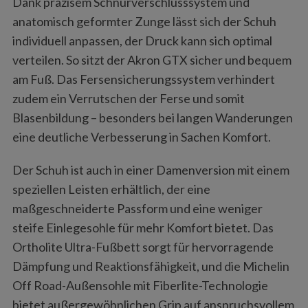
Dank präzisem Schnürverschlusssystem und
anatomisch geformter Zunge lässt sich der Schuh
individuell anpassen, der Druck kann sich optimal
verteilen. So sitzt der Akron GTX sicher und bequem
am Fuß. Das Fersensicherungssystem verhindert
zudem ein Verrutschen der Ferse und somit
Blasenbildung – besonders bei langen Wanderungen
eine deutliche Verbesserung in Sachen Komfort.
Der Schuh ist auch in einer Damenversion mit einem
speziellen Leisten erhältlich, der eine
maßgeschneiderte Passform und eine weniger
steife Einlegesohle für mehr Komfort bietet. Das
Ortholite Ultra-Fußbett sorgt für hervorragende
Dämpfung und Reaktionsfähigkeit, und die Michelin
Off Road-Außensohle mit Fiberlite-Technologie
bietet außergewöhnlichen Grip auf anspruchsvollem