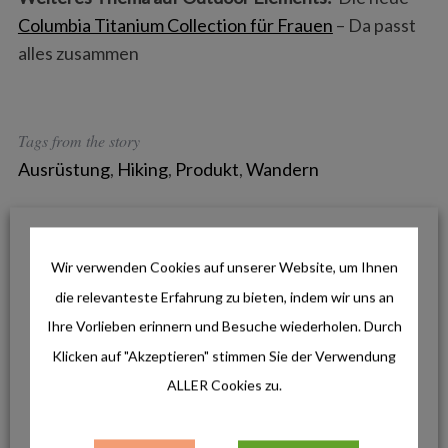
f
Columbia Titanium Collection für Frauen
– Da passt
o
r
alles zusammen
:
Tags from the story
Ausrüstung
,
Hiking
,
Produkt
,
Wandern
FACEBOOK
TWITTER
Wir verwenden Cookies auf unserer Website, um Ihnen
PINTEREST
die relevanteste Erfahrung zu bieten, indem wir uns an
Ihre Vorlieben erinnern und Besuche wiederholen. Durch
Klicken auf "Akzeptieren" stimmen Sie der Verwendung
ALLER Cookies zu.
AKTUELLE BEITRÄGE