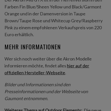
Farben Fin Blue/Sheen Yellow und Black/Garmont
Orange und in der Damenversion in Taupe
Brown/Taupe Rose und Whitecup Grey/Raspberry
Pink zu einem empfohlenen Verkaufspreis von 220
Euro erhältlich.
MEHR INFORMATIONEN
Wer sich noch weiter über die Akron Modelle
informieren möchte, findet alles
hier auf der
offiziellen Hersteller-Webseite
.
S
e
Bilder und Informationen sind den
a
Presseinformationen und der Webseite von
r
Gaumont entnommen.
c
h
Weiteres Thema auf Outdoor Elements:
Die neue