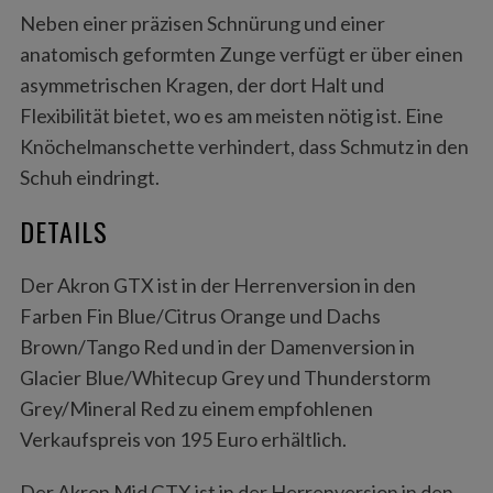
Neben einer präzisen Schnürung und einer
anatomisch geformten Zunge verfügt er über einen
asymmetrischen Kragen, der dort Halt und
Flexibilität bietet, wo es am meisten nötig ist. Eine
Knöchelmanschette verhindert, dass Schmutz in den
Schuh eindringt.
DETAILS
Der Akron GTX ist in der Herrenversion in den
Farben Fin Blue/Citrus Orange und Dachs
Brown/Tango Red und in der Damenversion in
Glacier Blue/Whitecup Grey und Thunderstorm
Grey/Mineral Red zu einem empfohlenen
Verkaufspreis von 195 Euro erhältlich.
Der Akron Mid GTX ist in der Herrenversion in den