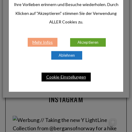
Ihre Vorlieben erinnern und Besuche wiederholen. Durch
Klicken auf "Akzeptieren" stimmen Sie der Verwendung
ALLER Cookies zu.
Produkte
La Sportiva Ultra Raptor 3: Der robuste
Allrounder für anspruchsvolle Touren
Mehr Infos
Akzeptieren
Ablehnen
Produkte
Helinox Ultra-Light: Minimalistisches
Design für maximale Freiheit
Cookie-Einstellungen
INSTAGRAM