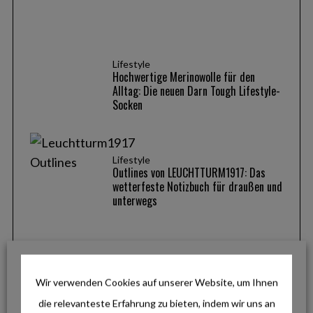
Lifestyle
Hochwertige Merinowolle für den
Alltag: Die neuen Darn Tough Lifestyle-
Socken
Lifestyle
Outlines von LEUCHTTURM1917: Das
wetterfeste Notizbuch für draußen und
unterwegs
Reise & Inspiration
Pfronten im Allgäu: Zwischen
Gipfelglück, Panoramawegen und
Wir verwenden Cookies auf unserer Website, um Ihnen
genussvollen Radtouren
die relevanteste Erfahrung zu bieten, indem wir uns an