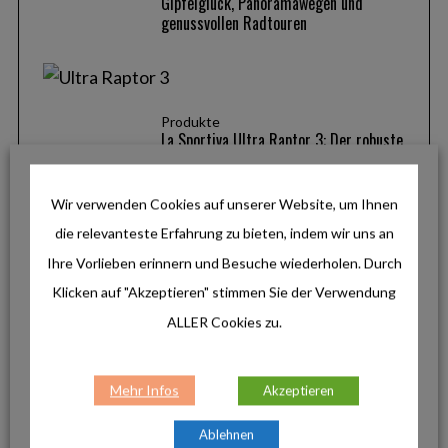
Gipfelglück, Panoramawegen und
genussvollen Radtouren
Produkte
La Sportiva Ultra Raptor 3: Der robuste
Allrounder für anspruchsvolle Touren
Wir verwenden Cookies auf unserer Website, um Ihnen
die relevanteste Erfahrung zu bieten, indem wir uns an
Produkte
Ihre Vorlieben erinnern und Besuche wiederholen. Durch
Helinox Ultra-Light: Minimalistisches
Klicken auf "Akzeptieren" stimmen Sie der Verwendung
Design für maximale Freiheit
ALLER Cookies zu.
INSTAGRAM
Mehr Infos
Akzeptieren
Ablehnen