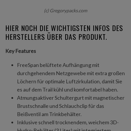
(c) Gregorypacks.com
HIER NOCH DIE WICHTIGSTEN INFOS DES
HERSTELLERS ÜBER DAS PRODUKT.
Key Features
FreeSpan belüftete Aufhängung mit
durchgehendem Netzgewebe mit extra großen
Löchern für optimale Luftzirkulation, damit Sie
es auf dem Trail kühl und komfortabel haben.
Atmungsaktiver Schultergurt mit magnetischer
Brustschnalle und Schlauchclip für das
Beißventil am Trinkbehälter.
Inklusive schnell trocknendem, weichem 3D-
Hydro-Behälter (3 Liter) mit integriertem