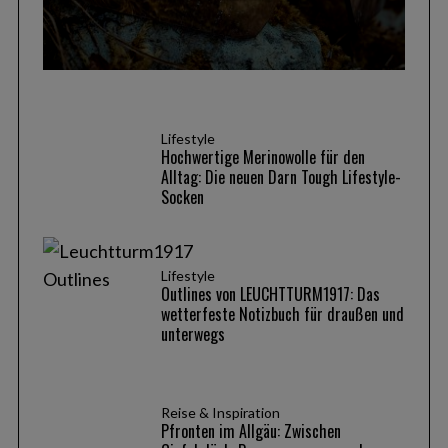
S
e
a
r
c
Lifestyle
Hochwertige Merinowolle für den
h
Alltag: Die neuen Darn Tough Lifestyle-
f
Socken
o
r
:
Lifestyle
Outlines von LEUCHTTURM1917: Das
wetterfeste Notizbuch für draußen und
unterwegs
Reise & Inspiration
Pfronten im Allgäu: Zwischen