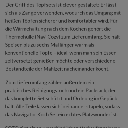
Der Griff des Topfsets ist clever gestaltet: Er lässt
sich als Zange verwenden, wodurch das Umgang mit
heißen Töpfen sicherer und komfortabler wird. Für
die Wärmehaltung nach dem Kochen gehört die
Thermohülle (Navi Cozy) zum Lieferumfang. Sie hält
Speisen bis zu sechs Mal länger warm als
konventionelle Töpfe – ideal, wenn man sein Essen
zeitversetzt genießen möchte oder verschiedene
Bestandteile der Mahlzeit nacheinander kocht.
Zum Lieferumfang zählen außerdem ein
praktisches Reinigungstuch und ein Packsack, der
das komplette Set schützt und Ordnung im Gepäck
hält. Alle Teile lassen sich ineinander stapeln, sodass
das Navigator Koch Set ein echtes Platzwunder ist.
SOTO gibt einen unverbindlichen Verkaufspreis von