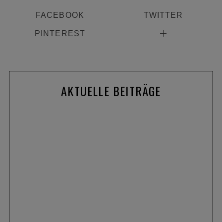
FACEBOOK
TWITTER
PINTEREST
AKTUELLE BEITRÄGE
Produkte
ALKATOR, KENTRO & KAPHIROS: Die neuen
Sportbrillen von adidas Eyewear im Fokus