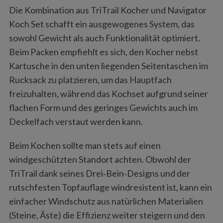
Die Kombination aus TriTrail Kocher und Navigator
Koch Set schafft ein ausgewogenes System, das
sowohl Gewicht als auch Funktionalität optimiert.
Beim Packen empfiehlt es sich, den Kocher nebst
Kartusche in den unten liegenden Seitentaschen im
Rucksack zu platzieren, um das Hauptfach
freizuhalten, während das Kochset aufgrund seiner
S
e
flachen Form und des geringes Gewichts auch im
a
Deckelfach verstaut werden kann.
r
c
Beim Kochen sollte man stets auf einen
h
windgeschützten Standort achten. Obwohl der
f
TriTrail dank seines Drei‑Bein‑Designs und der
o
r
rutschfesten Topfauflage windresistent ist, kann ein
:
einfacher Windschutz aus natürlichen Materialien
(Steine, Äste) die Effizienz weiter steigern und den