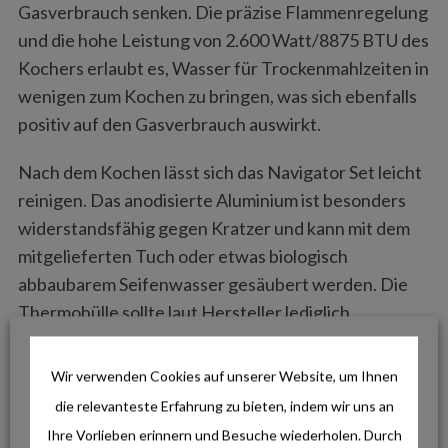
Gasverbrauch senken. Die präzise Flammenregelung
und die hohe Leistung von 2.600 Watt/8875 BTU des
Kochers erlaubt es, Wasser für Trockenmahlzeiten in
wenigen zum Kochen zu bringen, was sich ebenfalls
positiv auf den Gasverbrauch auswirkt.
Nach dem Kochen lässt sich das Navigator Set leicht
reinigen. Das anodisierte Aluminium ist besonders
widerstandsfähig gegen Kratzer und kann mit dem
mitgelieferten Tuch oder etwas biologisch
abbaubarem Seifenwasser gesäubert werden. Die
Thermohülle sollte laut Hersteller lediglich
ausgeklopft und bei Bedarf mit einem feuchten Tuch
abgewischt werden, um ihre isolierenden
Wir verwenden Cookies auf unserer Website, um Ihnen
Eigenschaften zu erhalten.
die relevanteste Erfahrung zu bieten, indem wir uns an
Ihre Vorlieben erinnern und Besuche wiederholen. Durch