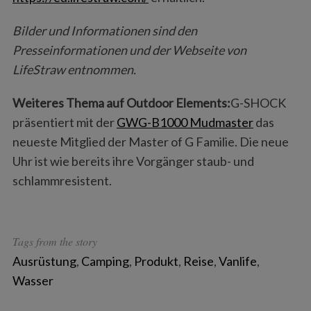
Bilder und Informationen sind den
Presseinformationen und der Webseite von
LifeStraw entnommen.
S
Weiteres Thema auf Outdoor Elements:
G-SHOCK
e
präsentiert mit der
GWG-B1000 Mudmaster
das
a
neueste Mitglied der Master of G Familie. Die neue
r
Uhr ist wie bereits ihre Vorgänger staub- und
c
h
schlammresistent.
f
o
r
:
Tags from the story
Ausrüstung
,
Camping
,
Produkt
,
Reise
,
Vanlife
,
Wasser