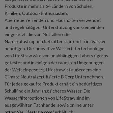
Produkte in mehr als 64 Ländern von Schulen,
Kliniken, Outdoor-Enthusiasten,
Abenteuerreisenden und Haushalten verwendet
und regelmäßig zur Unterstützung von Gemeinden
eingesetzt, die von Notfällen oder
Naturkatastrophen betroffen sind und Trinkwasser
benötigen. Die innovative Wasserfiltertechnologie
von LifeStraw wird von unabhängigen Labors rigoros
getestet und in einigen der rauesten Umgebungen
der Welt eingesetzt. Lifestraw ist außerdem eine
Climate Neutral zertifizierte B Corp Unternehmen.
Für jedes gekaufte Produkt erhält ein bedürftiges
Schulkind ein Jahr lang sicheres Wasser. Die
Wasserfilteroptionen von LifeStraw sind im
ausgewählten Fachhandel sowie online unter
https://eu.lifestraw.com/
erhältlich.