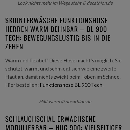
Look nichts mehr im Wege steht © decathlon.de
SKIUNTERWÄSCHE FUNKTIONSHOSE
HERREN WARM DEHNBAR – BL 900
TECH: BEWEGUNGSLUSTIG BIS IN DIE
ZEHEN
Warm und flexibel? Diese Hose macht’s möglich. Sie
schützt, wärmt und schmiegt sich wie eine zweite
Haut an, damit nichts zwickt beim Toben im Schnee.
S
Hier bestellen:
Funktionshose BL 900 Tech
.
e
a
r
Hält warm © decathlon.de
c
h
SCHLAUCHSCHAL ERWACHSENE
f
o
MODULIERBAR – HUG 900: VIELSEITIGER