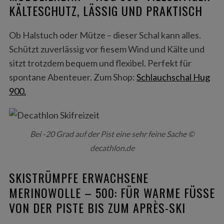
r
KÄLTESCHUTZ, LÄSSIG UND PRAKTISCH
:
Ob Halstuch oder Mütze – dieser Schal kann alles.
Schützt zuverlässig vor fiesem Wind und Kälte und
sitzt trotzdem bequem und flexibel. Perfekt für
spontane Abenteuer. Zum Shop:
Schlauchschal Hug
900.
Bei -20 Grad auf der Pist eine sehr feine Sache ©
decathlon.de
SKISTRÜMPFE ERWACHSENE
MERINOWOLLE – 500: FÜR WARME FÜSSE V
ON DER PISTE BIS ZUM APRÈS-SKI