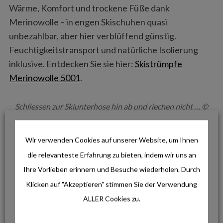
Wärme, Komfort und trockene Füße dank
Merinowolle – in engen Skischuhen quasi
unbezahlbar, aber hier verblüffend günstig.
Feuchtigkeitstransport und natürliche Isolierung
inklusive. Entdecken Sie sie hier:
Skistrümpfe
Merinowolle 5001
.
Schliessen zur Skiunterhose hin ab und riechen nicht … ©
decathlon.de
Wir verwenden Cookies auf unserer Website, um Ihnen
FAZIT: SKIFREIZEIT – AUSRÜSTUNG FÜR
die relevanteste Erfahrung zu bieten, indem wir uns an
DIE SKIFREIZEIT
Ihre Vorlieben erinnern und Besuche wiederholen. Durch
Klicken auf "Akzeptieren" stimmen Sie der Verwendung
Die Skiausrüstung, die hier vorgestellt wurde, ist
ALLER Cookies zu.
eine perfekte Mischung aus Schutz, Komfort und
cleverem Preis-Leistungs-Verhältnis. Für komplett