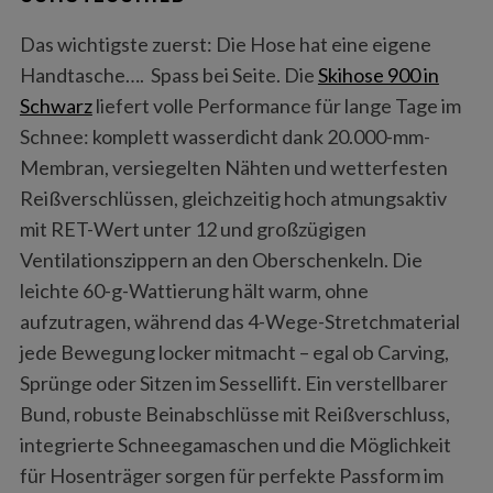
Das wichtigste zuerst: Die Hose hat eine eigene
Handtasche…. Spass bei Seite. Die
Skihose 900 in
Schwarz
liefert volle Performance für lange Tage im
Schnee: komplett wasserdicht dank 20.000-mm-
Membran, versiegelten Nähten und wetterfesten
Reißverschlüssen, gleichzeitig hoch atmungsaktiv
mit RET-Wert unter 12 und großzügigen
Ventilationszippern an den Oberschenkeln. Die
leichte 60-g-Wattierung hält warm, ohne
aufzutragen, während das 4-Wege-Stretchmaterial
jede Bewegung locker mitmacht – egal ob Carving,
Sprünge oder Sitzen im Sessellift. Ein verstellbarer
Bund, robuste Beinabschlüsse mit Reißverschluss,
integrierte Schneegamaschen und die Möglichkeit
für Hosenträger sorgen für perfekte Passform im