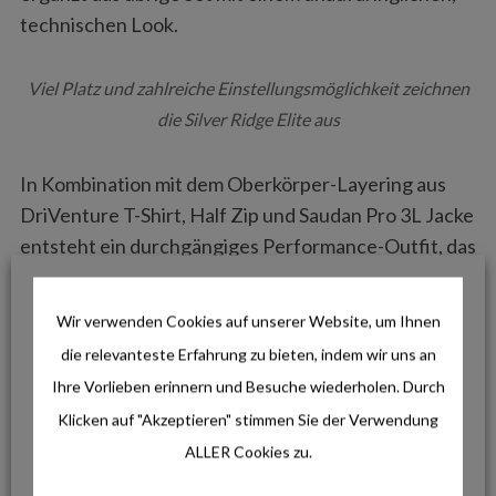
technischen Look.
Viel Platz und zahlreiche Einstellungsmöglichkeit zeichnen
die Silver Ridge Elite aus
In Kombination mit dem Oberkörper-Layering aus
DriVenture T-Shirt, Half Zip und Saudan Pro 3L Jacke
entsteht ein durchgängiges Performance-Outfit, das
von oben bis unten für einen aktiven Lifestyle
prädestiniert ist. Die Hose schließt die Lücke
Wir verwenden Cookies auf unserer Website, um Ihnen
zwischen hoch technischer Oberbekleidung und
die relevanteste Erfahrung zu bieten, indem wir uns an
Performance-Footwear, indem sie Beweglichkeit,
Ihre Vorlieben erinnern und Besuche wiederholen. Durch
Schutz und Tragekomfort verbindet. Durch ihr
Klicken auf "Akzeptieren" stimmen Sie der Verwendung
dezentes Design passt sie zugleich in urbane
ALLER Cookies zu.
Settings und lässt sich gut mit Sneakern oder den
Tellurix Titanium Outdry Wanderschuhen