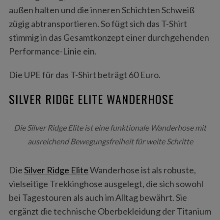
außen halten und die inneren Schichten Schweiß
zügig abtransportieren. So fügt sich das T-Shirt
stimmig in das Gesamtkonzept einer durchgehenden
Performance-Linie ein.
Die UPE für das T-Shirt beträgt 60 Euro.
SILVER RIDGE ELITE WANDERHOSE
S
e
a
Die Silver Ridge Elite ist eine funktionale Wanderhose mit
r
ausreichend Bewegungsfreiheit für weite Schritte
c
h
f
Die
Silver Ridge Elite
Wanderhose ist als robuste,
o
vielseitige Trekkinghose ausgelegt, die sich sowohl
r
bei Tagestouren als auch im Alltag bewährt. Sie
:
ergänzt die technische Oberbekleidung der Titanium