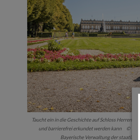
S
e
a
r
c
h
f
o
r
:
Taucht ein in die Geschichte auf Schloss Herrenchi
und barrierefrei erkundet werden kann © Chi
Bayerische Verwaltung der staatliche