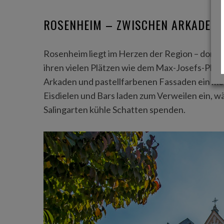
ROSENHEIM – ZWISCHEN ARKADENF
Rosenheim liegt im Herzen der Region – dort, 
ihren vielen Plätzen wie dem Max-Josefs-Platz,
Arkaden und pastellfarbenen Fassaden ein medi
Eisdielen und Bars laden zum Verweilen ein, 
Salingarten kühle Schatten spenden.