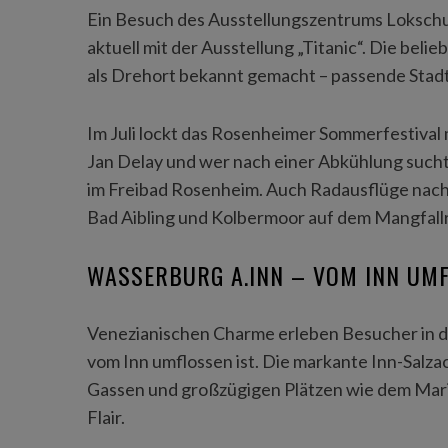
Ein Besuch des Ausstellungszentrums Lokschu
aktuell mit der Ausstellung „Titanic“. Die bel
als Drehort bekannt gemacht – passende Stad
Im Juli lockt das Rosenheimer Sommerfestival 
Jan Delay und wer nach einer Abkühlung sucht
im Freibad Rosenheim. Auch Radausflüge nac
Bad Aibling und Kolbermoor auf dem Mangfallr
WASSERBURG A.INN – VOM INN UMF
Venezianischen Charme erleben Besucher in de
vom Inn umflossen ist. Die markante Inn-Salz
Gassen und großzügigen Plätzen wie dem Marie
Flair.