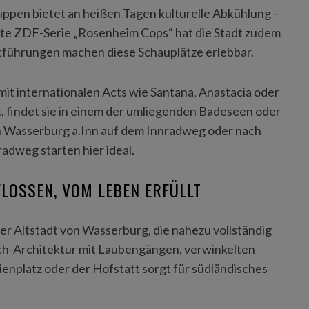
ppen bietet an heißen Tagen kulturelle Abkühlung –
iebte ZDF-Serie „Rosenheim Cops“ hat die Stadt zudem
tführungen machen diese Schauplätze erlebbar.
mit internationalen Acts wie Santana, Anastacia oder
, findet sie in einem der umliegenden Badeseen oder
h Wasserburg a.Inn auf dem Innradweg oder nach
adweg starten hier ideal.
LOSSEN, VOM LEBEN ERFÜLLT
r Altstadt von Wasserburg, die nahezu vollständig
ach-Architektur mit Laubengängen, verwinkelten
nplatz oder der Hofstatt sorgt für südländisches