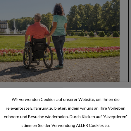
Wir verwenden Cookies auf unserer Website, um Ihnen die
relevanteste Erfahrung zu bieten, indem wir uns an Ihre Vorlieben
emsee, das majestätisch auf einer Insel im Chiemsee thront
erinnern und Besuche wiederholen. Durch Klicken auf "Akzeptieren"
emsee-Alpenland Tourismus / Schloss Herrenchiemsee,
stimmen Sie der Verwendung ALLER Cookies zu.
n Schlösser, Gärten und Seen / Thomas Kujat