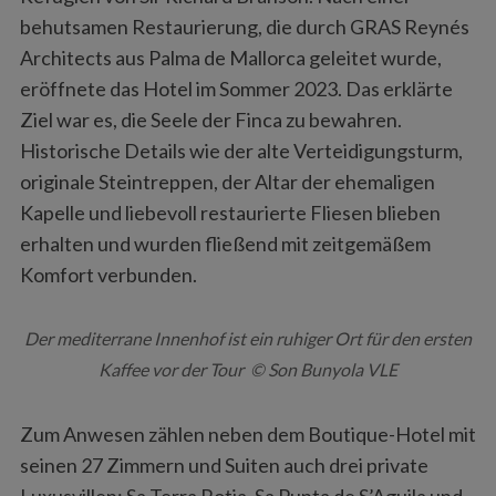
behutsamen Restaurierung, die durch GRAS Reynés
Architects aus Palma de Mallorca geleitet wurde,
eröffnete das Hotel im Sommer 2023. Das erklärte
Ziel war es, die Seele der Finca zu bewahren.
Historische Details wie der alte Verteidigungsturm,
originale Steintreppen, der Altar der ehemaligen
Kapelle und liebevoll restaurierte Fliesen blieben
erhalten und wurden fließend mit zeitgemäßem
Komfort verbunden.
Der mediterrane Innenhof ist ein ruhiger Ort für den ersten
Kaffee vor der Tour © Son Bunyola VLE
Zum Anwesen zählen neben dem Boutique-Hotel mit
seinen 27 Zimmern und Suiten auch drei private
Luxusvillen: Sa Terra Rotja, Sa Punta de S’Aguila und