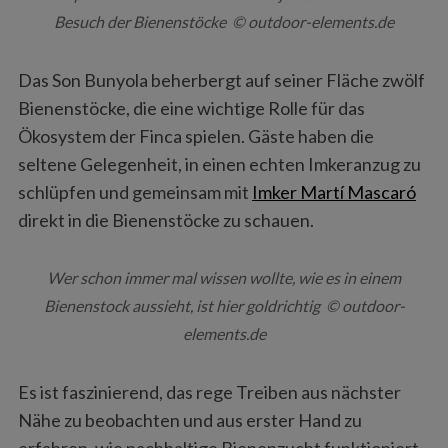
Besuch der Bienenstöcke © outdoor-elements.de
Das Son Bunyola beherbergt auf seiner Fläche zwölf
Bienenstöcke, die eine wichtige Rolle für das
Ökosystem der Finca spielen. Gäste haben die
seltene Gelegenheit, in einen echten Imkeranzug zu
schlüpfen und gemeinsam mit
Imker Martí Mascaró
S
direkt in die Bienenstöcke zu schauen.
e
a
r
Wer schon immer mal wissen wollte, wie es in einem
c
Bienenstock aussieht, ist hier goldrichtig © outdoor-
h
elements.de
f
o
r
Es ist faszinierend, das rege Treiben aus nächster
:
Nähe zu beobachten und aus erster Hand zu
erfahren, wie nachhaltige Bienenzucht funktioniert.