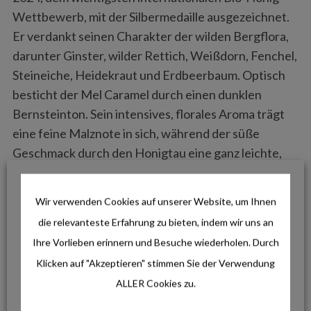
Wettbewerb, mit der Silbermedaille ausgezeichnet.
Er verdankt seinen Charakter der wilden Bergflora,
darunter Ginster, wilder Rettich, Weißdorn, Fenchel,
Steineiche, Heidekraut und Erdbeerbaum. Optisch
besticht der Mel Caramel durch einen dunklen
Bernsteinton. Sein intensives, florales Aroma trägt
eine feine Malznote in sich, während der süße
Geschmack durch den Honigtau eine ganz leichte,
spannende Salzigkeit erhält.
Wir verwenden Cookies auf unserer Website, um Ihnen
Er kristallisiert sehr langsam und ist ein echtes Stück
die relevanteste Erfahrung zu bieten, indem wir uns an
mallorquinischer Natur für den Gaumen.
Ihre Vorlieben erinnern und Besuche wiederholen. Durch
AKTIVITÄTEN FÜR JEDEN GESCHMACK
Klicken auf "Akzeptieren" stimmen Sie der Verwendung
ALLER Cookies zu.
Neben dem kulinarischen Angebot locken unzählige