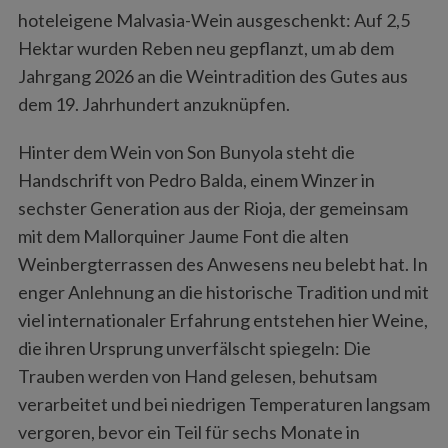
hoteleigene Malvasia-Wein ausgeschenkt: Auf 2,5
Hektar wurden Reben neu gepflanzt, um ab dem
Jahrgang 2026 an die Weintradition des Gutes aus
dem 19. Jahrhundert anzuknüpfen.
Hinter dem Wein von Son Bunyola steht die
Handschrift von Pedro Balda, einem Winzer in
sechster Generation aus der Rioja, der gemeinsam
mit dem Mallorquiner Jaume Font die alten
Weinbergterrassen des Anwesens neu belebt hat. In
enger Anlehnung an die historische Tradition und mit
viel internationaler Erfahrung entstehen hier Weine,
die ihren Ursprung unverfälscht spiegeln: Die
Trauben werden von Hand gelesen, behutsam
verarbeitet und bei niedrigen Temperaturen langsam
vergoren, bevor ein Teil für sechs Monate in