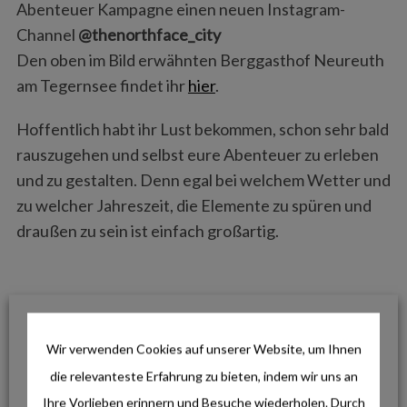
Abenteuer Kampagne einen neuen Instagram-
Channel
@thenorthface_city
Den oben im Bild erwähnten Berggasthof Neureuth
am Tegernsee findet ihr
hier
.
Hoffentlich habt ihr Lust bekommen, schon sehr bald
rauszugehen und selbst eure Abenteuer zu erleben
und zu gestalten. Denn egal bei welchem Wetter und
zu welcher Jahreszeit, die Elemente zu spüren und
draußen zu sein ist einfach großartig.
Tags from the story
Hiking
,
Inspiration
,
The North Face
,
Video
,
Wandern
Wir verwenden Cookies auf unserer Website, um Ihnen
die relevanteste Erfahrung zu bieten, indem wir uns an
Ihre Vorlieben erinnern und Besuche wiederholen. Durch