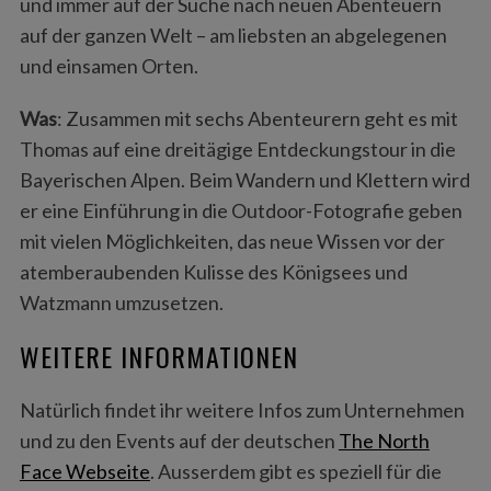
und immer auf der Suche nach neuen Abenteuern
auf der ganzen Welt – am liebsten an abgelegenen
S
und einsamen Orten.
e
a
Was
: Zusammen mit sechs Abenteurern geht es mit
r
Thomas auf eine dreitägige Entdeckungstour in die
c
Bayerischen Alpen. Beim Wandern und Klettern wird
h
f
er eine Einführung in die Outdoor-Fotografie geben
o
mit vielen Möglichkeiten, das neue Wissen vor der
r
atemberaubenden Kulisse des Königsees und
:
Watzmann umzusetzen.
WEITERE INFORMATIONEN
Natürlich findet ihr weitere Infos zum Unternehmen
und zu den Events auf der deutschen
The North
Face Webseite
. Ausserdem gibt es speziell für die