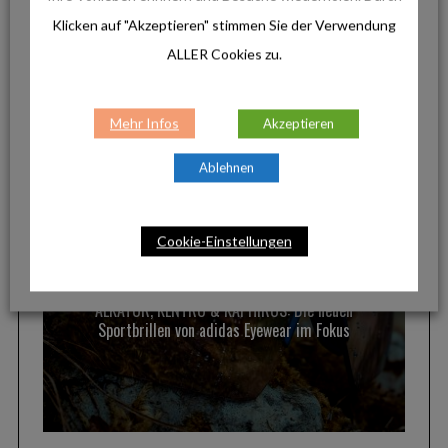
FACEBOOK
TWITTER
Klicken auf "Akzeptieren" stimmen Sie der Verwendung
PINTEREST
ALLER Cookies zu.
Mehr Infos
Akzeptieren
AKTUELLE BEITRÄGE
Ablehnen
Cookie-Einstellungen
Produkte
ALKATOR, KENTRO & KAPHIROS: Die neuen
Sportbrillen von adidas Eyewear im Fokus