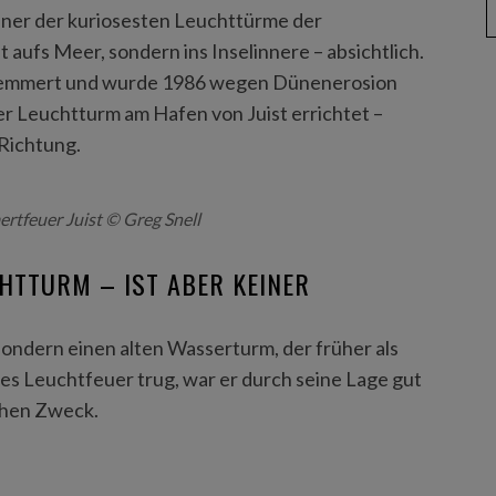
iner der kuriosesten Leuchttürme der
t aufs Meer, sondern ins Inselinnere – absichtlich.
 Memmert und wurde 1986 wegen Dünenerosion
er Leuchtturm am Hafen von Juist errichtet –
 Richtung.
tfeuer Juist © Greg Snell
CHTTURM – IST ABER KEINER
ondern einen alten Wasserturm, der früher als
lles Leuchtfeuer trug, war er durch seine Lage gut
schen Zweck.