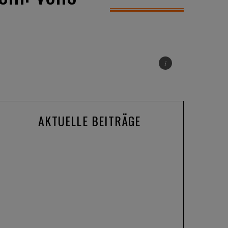
AKTUELLE BEITRÄGE
Produkte
ALKATOR, KENTRO & KAPHIROS:
Die neuen Sportbrillen von adidas
Eyewear im Fokus