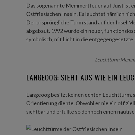
Das sogenannte Memmertfeuer auf Juist ist e
Ostfriesischen Inseln. Es leuchtet nämlich nich
Der ursprüngliche Turm stand auf der Insel
abgebaut. 1992 wurde ein neuer, funktionslos
symbolisch, mit Licht in die entgegengesetzte
Leuchtturm Memmer
LANGEOOG: SIEHT AUS WIE EIN LEU
Langeoog besitzt keinen echten Leuchtturm, s
Orientierung diente. Obwohl er nie ein offizie
sichtbar und erfüllte so dennoch einen nauti