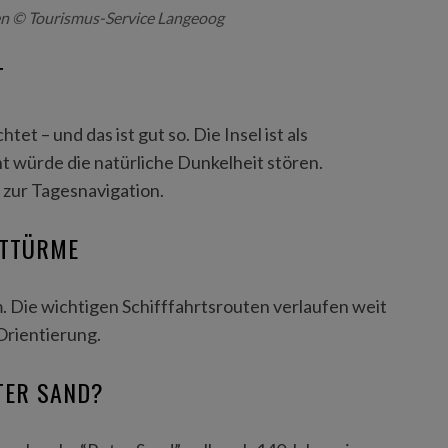
en © Tourismus-Service Langeoog
T
t – und das ist gut so. Die Insel ist als
cht würde die natürliche Dunkelheit stören.
 zur Tagesnavigation.
HTTÜRME
. Die wichtigen Schifffahrtsrouten verlaufen weit
Orientierung.
TER SAND?