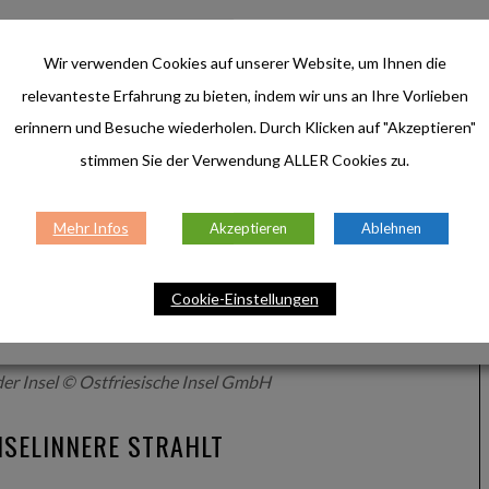
 Bahnhof entfernt © Kurverwaltung Wangerooge
Wir verwenden Cookies auf unserer Website, um Ihnen die
relevanteste Erfahrung zu bieten, indem wir uns an Ihre Vorlieben
 NORDSEE-PANORAMA
erinnern und Besuche wiederholen. Durch Klicken auf "Akzeptieren"
stimmen Sie der Verwendung ALLER Cookies zu.
chttürme der Ostfriesischen Inseln. Der 1884
 heute offizielles Schifffahrtszeichen. Neben seiner
Mehr Infos
Akzeptieren
Ablehnen
funkantennen. Von April bis Oktober kann man ihn
tland genießen.
Cookie-Einstellungen
der Insel © Ostfriesische Insel GmbH
INSELINNERE STRAHLT