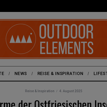
TE
NEWS
REISE & INSPIRATION
LIFES
Reise & Inspiration
4. August 2025
rme der Ostfriesischen Inse