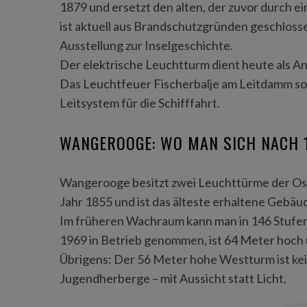
1879 und ersetzt den alten, der zuvor durch 
ist aktuell aus Brandschutzgründen geschlosse
Ausstellung zur Inselgeschichte.
Der elektrische Leuchtturm dient heute als An
Das Leuchtfeuer Fischerbalje am Leitdamm s
Leitsystem für die Schifffahrt.
WANGEROOGE: WO MAN SICH NACH 
Wangerooge besitzt zwei Leuchttürme der Ost
Jahr 1855 und ist das älteste erhaltene Gebäu
S
Im früheren Wachraum kann man in 146 Stufe
e
1969 in Betrieb genommen, ist 64 Meter hoch u
a
Übrigens: Der 56 Meter hohe Westturm ist kei
r
c
Jugendherberge – mit Aussicht statt Licht.
h
f