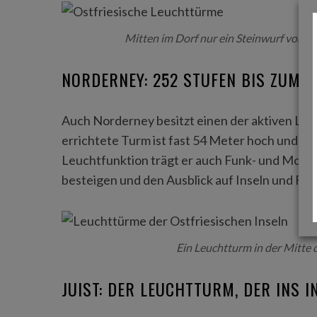
o
r
Mitten im Dorf nur ein Steinwurf vom
:
NORDERNEY: 252 STUFEN BIS ZUM
Auch Norderney besitzt einen der aktiven Leu
errichtete Turm ist fast 54 Meter hoch und bis
Leuchtfunktion trägt er auch Funk- und Mobil
besteigen und den Ausblick auf Inseln und Fes
Ein Leuchtturm in der Mitte 
JUIST: DER LEUCHTTURM, DER INS 