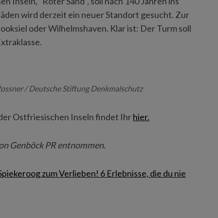
 Inseln, “Roter Sand”, soll nach 140 Jahren ins
en wird derzeit ein neuer Standort gesucht. Zur
oksiel oder Wilhelmshaven. Klar ist: Der Turm soll
xtraklasse.
Rossner / Deutsche Stiftung Denkmalschutz
r Ostfriesischen Inseln findet Ihr
hier.
 von Genböck PR entnommen.
Spiekeroog zum Verlieben! 6 Erlebnisse, die du nie