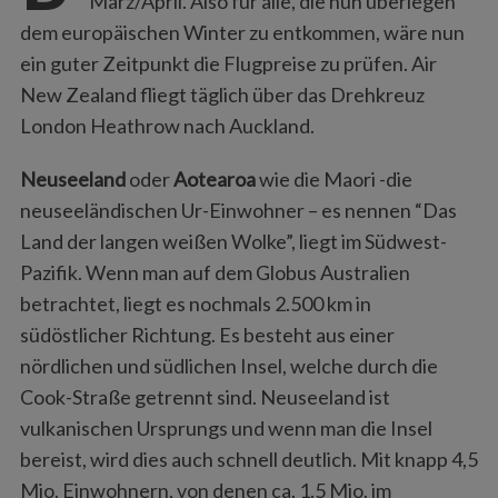
März/April. Also für alle, die nun überlegen
dem europäischen Winter zu entkommen, wäre nun
ein guter Zeitpunkt die Flugpreise zu prüfen. Air
New Zealand fliegt täglich über das Drehkreuz
London Heathrow nach Auckland.
Neuseeland
oder
Aotearoa
wie die Maori -die
neuseeländischen Ur-Einwohner – es nennen “Das
Land der langen weißen Wolke”, liegt im Südwest-
Pazifik. Wenn man auf dem Globus Australien
betrachtet, liegt es nochmals 2.500 km in
südöstlicher Richtung. Es besteht aus einer
nördlichen und südlichen Insel, welche durch die
Cook-Straße getrennt sind. Neuseeland ist
vulkanischen Ursprungs und wenn man die Insel
bereist, wird dies auch schnell deutlich. Mit knapp 4,5
Mio. Einwohnern, von denen ca. 1.5 Mio. im