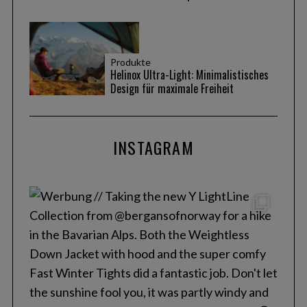
Produkte
Helinox Ultra-Light: Minimalistisches
Design für maximale Freiheit
INSTAGRAM
S
e
a
r
c
h
f