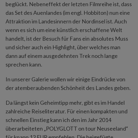
beglückt. Nebeneffekt der letzten Filmreihe ist, dass
das Set des Auenlandes (im engl. Hobbiton) nun eine
Attraktion im Landesinnern der Nordinsel ist. Auch
wenn es sich um eine künstlich erschaffene Welt
handelt, ist der Besuch für Fans ein absolutes Muss
und sicher auch ein Highlight, über welches man
dann auf einem ausgedehnten Trek noch lange
sprechen kann.
In unserer Galerie wollen wir einige Eindrücke von
der atemberaubenden Schönheit des Landes geben.
Da längst kein Geheimtipp mehr, gibt es im Handel
zahlreiche Reiseliteratur. Für einen kompakten und
schnellen Einstieg kann ich den im Jahr 2014
überarbeiteten „POLYGLOTT on tour Neuseeland“
für knapp 12 EUR empfehlen. Die beigefügte