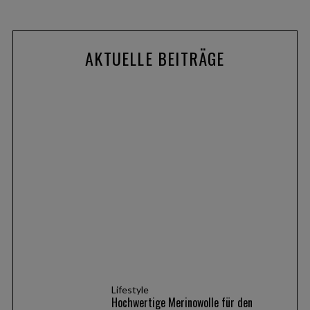
AKTUELLE BEITRÄGE
Produkte
ALKATOR, KENTRO & KAPHIROS: Die neuen
Sportbrillen von adidas Eyewear im Fokus
Lifestyle
Hochwertige Merinowolle für den