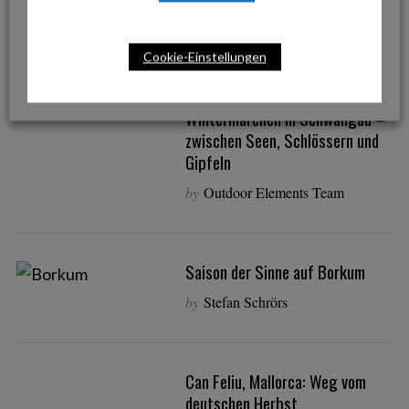
Winter Wonderland in Lissabon
by
Stefan Schrörs
Cookie-Einstellungen
Wintermärchen in Schwangau –
zwischen Seen, Schlössern und
Gipfeln
by
Outdoor Elements Team
Saison der Sinne auf Borkum
by
Stefan Schrörs
Can Feliu, Mallorca: Weg vom
deutschen Herbst