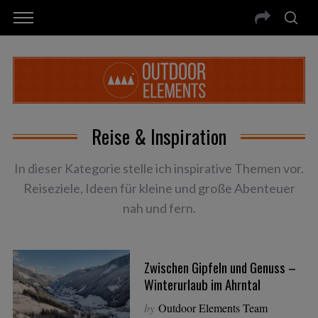
Reise & Inspiration
In dieser Kategorie stelle ich inspirative Themen vor.
Reiseziele, Ideen für kleine und große Abenteuer
nah und fern.
Zwischen Gipfeln und Genuss –
Winterurlaub im Ahrntal
by
Outdoor Elements Team