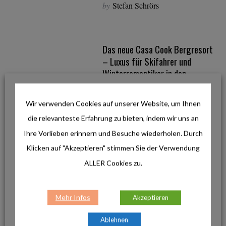
by
Stefan Schrörs
Das neue Casa Cook Bergresort
– Luxus für Skifahrer und
Winterromantiker in den
Dolomiten
S
e
by
Oliver Riekenbrauk
Wir verwenden Cookies auf unserer Website, um Ihnen
a
die relevanteste Erfahrung zu bieten, indem wir uns an
r
c
Ihre Vorlieben erinnern und Besuche wiederholen. Durch
h
Winter-News aus Schladming-
Klicken auf "Akzeptieren" stimmen Sie der Verwendung
f
Dachstein: Neue Bergbahnen und
ALLER Cookies zu.
o
die Backstreet Boys
r
by
Outdoor Elements Team
:
Mehr Infos
Akzeptieren
Ablehnen