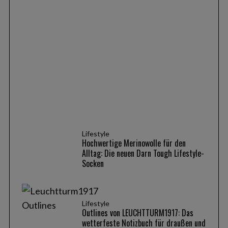
Produkte
ALKATOR, KENTRO & KAPHIROS: Die neuen
Sportbrillen von adidas Eyewear im Fokus
Lifestyle
Hochwertige Merinowolle für den
Alltag: Die neuen Darn Tough Lifestyle-
Socken
Lifestyle
Outlines von LEUCHTTURM1917: Das
wetterfeste Notizbuch für draußen und