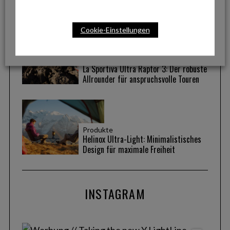
genussvollen Radtouren
Cookie-Einstellungen
Produkte
La Sportiva Ultra Raptor 3: Der robuste
Allrounder für anspruchsvolle Touren
Produkte
Helinox Ultra-Light: Minimalistisches
Design für maximale Freiheit
INSTAGRAM