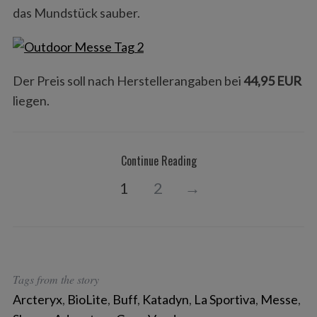
das Mundstück sauber.
Der Preis soll nach Herstellerangaben bei
44,95 EUR
liegen.
Continue Reading
1
2
→
Tags from the story
S
Arcteryx
,
BioLite
,
Buff
,
Katadyn
,
La Sportiva
,
Messe
,
e