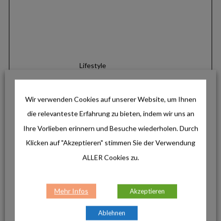
Lifestyle
Hochwertige Merinowolle für den
Alltag: Die neuen Darn Tough Lifestyle-
Socken
Wir verwenden Cookies auf unserer Website, um Ihnen
die relevanteste Erfahrung zu bieten, indem wir uns an
Ihre Vorlieben erinnern und Besuche wiederholen. Durch
Lifestyle
Outlines von LEUCHTTURM1917: Das
Klicken auf "Akzeptieren" stimmen Sie der Verwendung
wetterfeste Notizbuch für draußen und
ALLER Cookies zu.
unterwegs
Mehr Infos
Akzeptieren
Reise & Inspiration
Pfronten im Allgäu: Zwischen
Ablehnen
Gipfelglück, Panoramawegen und