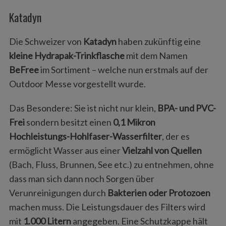
Katadyn
Die Schweizer von
Katadyn
haben zukünftig eine
kleine Hydrapak-Trinkflasche
mit dem Namen
BeFree
im Sortiment – welche nun erstmals auf der
Outdoor Messe vorgestellt wurde.
Das Besondere: Sie ist nicht nur klein,
BPA- und PVC-
Frei
sondern besitzt einen
0,1 Mikron
Hochleistungs-Hohlfaser-Wasserfilter
, der es
ermöglicht Wasser aus einer
Vielzahl von Quellen
(Bach, Fluss, Brunnen, See etc.) zu entnehmen, ohne
dass man sich dann noch Sorgen über
Verunreinigungen durch
Bakterien oder Protozoen
machen muss. Die Leistungsdauer des Filters wird
mit
1.000 Litern
angegeben. Eine Schutzkappe hält