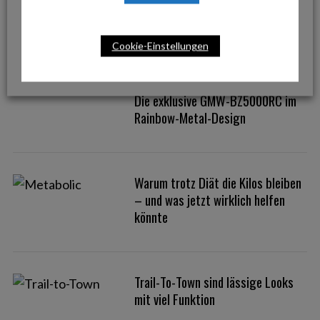
Kollektion 2026
Cookie-Einstellungen
G-SHOCK bringt Farbe ins Spiel:
Die exklusive GMW-BZ5000RC im
Rainbow-Metal-Design
Warum trotz Diät die Kilos bleiben
– und was jetzt wirklich helfen
könnte
Trail-To-Town sind lässige Looks
mit viel Funktion