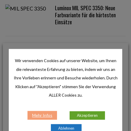
Luminox MIL SPEC 3350: Neue
Farbvariante für die härtesten
Einsätze
Suunto Kopfhörer Spark mit
S
Luftschall-Technologie
e
Wir verwenden Cookies auf unserer Website, um Ihnen
a
die relevanteste Erfahrung zu bieten, indem wir uns an
r
c
Ihre Vorlieben erinnern und Besuche wiederholen. Durch
Norrøna Ambassador für Hiking
h
Klicken auf "Akzeptieren" stimmen Sie der Verwendung
gesucht: So wirst du das neue
f
Gesicht der Marke
ALLER Cookies zu.
o
r
:
Mehr Infos
Akzeptieren
Leichter laufen, weiter jagen: Die
Ablehnen
neue INCYLENCE ULTRALIGHT