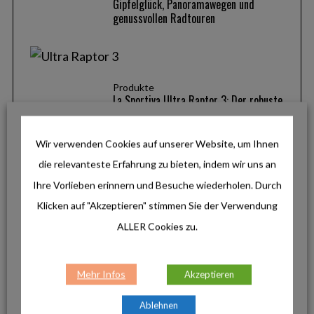
Gipfelglück, Panoramawegen und
genussvollen Radtouren
Produkte
La Sportiva Ultra Raptor 3: Der robuste
Allrounder für anspruchsvolle Touren
Wir verwenden Cookies auf unserer Website, um Ihnen
die relevanteste Erfahrung zu bieten, indem wir uns an
Produkte
Ihre Vorlieben erinnern und Besuche wiederholen. Durch
Helinox Ultra-Light: Minimalistisches
Klicken auf "Akzeptieren" stimmen Sie der Verwendung
Design für maximale Freiheit
ALLER Cookies zu.
INSTAGRAM
Mehr Infos
Akzeptieren
Ablehnen