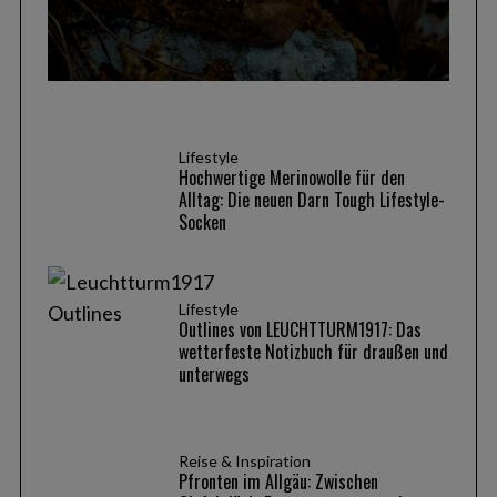
S
e
a
r
c
Lifestyle
Hochwertige Merinowolle für den
h
Alltag: Die neuen Darn Tough Lifestyle-
f
Socken
o
r
:
Lifestyle
Outlines von LEUCHTTURM1917: Das
wetterfeste Notizbuch für draußen und
unterwegs
Reise & Inspiration
Pfronten im Allgäu: Zwischen