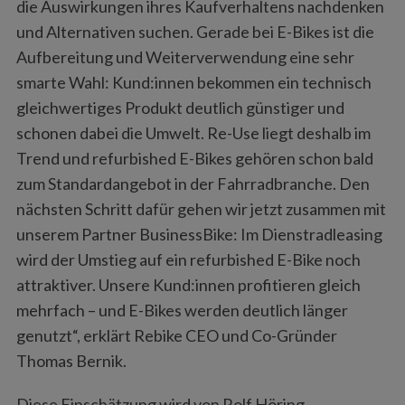
die Auswirkungen ihres Kaufverhaltens nachdenken
und Alternativen suchen. Gerade bei E-Bikes ist die
Aufbereitung und Weiterverwendung eine sehr
smarte Wahl: Kund:innen bekommen ein technisch
gleichwertiges Produkt deutlich günstiger und
schonen dabei die Umwelt. Re-Use liegt deshalb im
Trend und refurbished E-Bikes gehören schon bald
zum Standardangebot in der Fahrradbranche. Den
nächsten Schritt dafür gehen wir jetzt zusammen mit
unserem Partner BusinessBike: Im Dienstradleasing
wird der Umstieg auf ein refurbished E-Bike noch
attraktiver. Unsere Kund:innen profitieren gleich
mehrfach – und E-Bikes werden deutlich länger
genutzt“, erklärt Rebike CEO und Co-Gründer
Thomas Bernik.
Diese Einschätzung wird von Rolf Höring,