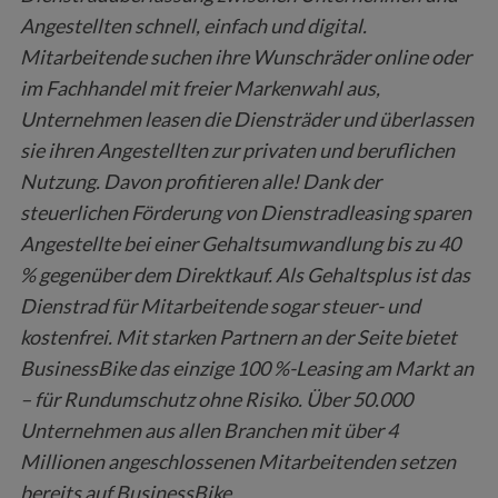
Angestellten schnell, einfach und digital.
Mitarbeitende suchen ihre Wunschräder online oder
im Fachhandel mit freier Markenwahl aus,
Unternehmen leasen die Diensträder und überlassen
sie ihren Angestellten zur privaten und beruflichen
Nutzung. Davon profitieren alle! Dank der
steuerlichen Förderung von Dienstradleasing sparen
Angestellte bei einer Gehaltsumwandlung bis zu 40
% gegenüber dem Direktkauf. Als Gehaltsplus ist das
Dienstrad für Mitarbeitende sogar steuer- und
kostenfrei. Mit starken Partnern an der Seite bietet
S
BusinessBike das einzige 100 %-Leasing am Markt an
e
– für Rundumschutz ohne Risiko. Über 50.000
a
r
Unternehmen aus allen Branchen mit über 4
c
Millionen angeschlossenen Mitarbeitenden setzen
h
bereits auf BusinessBike.