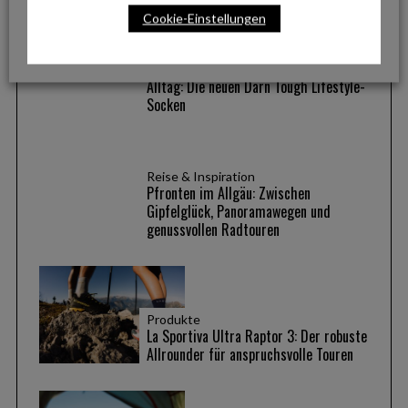
Cookie-Einstellungen
Lifestyle
Hochwertige Merinowolle für den
Alltag: Die neuen Darn Tough Lifestyle-
Socken
Reise & Inspiration
Pfronten im Allgäu: Zwischen
Gipfelglück, Panoramawegen und
genussvollen Radtouren
Produkte
La Sportiva Ultra Raptor 3: Der robuste
Allrounder für anspruchsvolle Touren