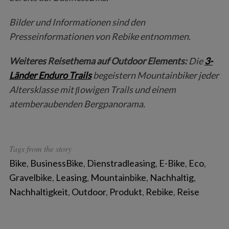
f
o
B
ilder und Informationen sind den
r
Presseinformationen
von Rebike
entnommen.
:
Weiteres Reisethema auf Outdoor Elements:
Die
3-
Länder Enduro Trails
begeistern Mountainbiker jeder
Altersklasse mit ﬂowigen Trails und einem
atemberaubenden Bergpanorama.
Tags from the story
Bike
,
BusinessBike
,
Dienstradleasing
,
E-Bike
,
Eco
,
Gravelbike
,
Leasing
,
Mountainbike
,
Nachhaltig
,
Nachhaltigkeit
,
Outdoor
,
Produkt
,
Rebike
,
Reise