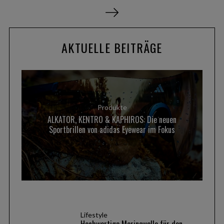
B
e
i
AKTUELLE BEITRÄGE
t
r
a
g
s
Produkte
n
ALKATOR, KENTRO & KAPHIROS: Die neuen
Sportbrillen von adidas Eyewear im Fokus
a
v
i
g
a
t
i
Lifestyle
Hochwertige Merinowolle für den