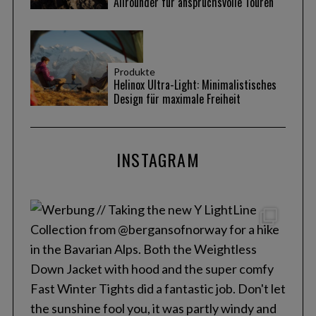
Allrounder für anspruchsvolle Touren
Produkte
Helinox Ultra-Light: Minimalistisches
Design für maximale Freiheit
INSTAGRAM
S
e
a
r
c
h
f