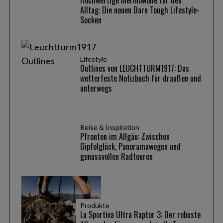
o
Alltag: Die neuen Darn Tough Lifestyle-
n
Socken
Lifestyle
Outlines von LEUCHTTURM1917: Das
wetterfeste Notizbuch für draußen und
unterwegs
Reise & Inspiration
Pfronten im Allgäu: Zwischen
Gipfelglück, Panoramawegen und
genussvollen Radtouren
Produkte
La Sportiva Ultra Raptor 3: Der robuste