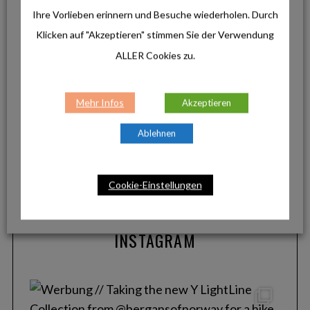
Ihre Vorlieben erinnern und Besuche wiederholen. Durch
Klicken auf "Akzeptieren" stimmen Sie der Verwendung
ALLER Cookies zu.
Produkte
La Sportiva Ultra Raptor 3: Der robuste
Allrounder für anspruchsvolle Touren
Mehr Infos
Akzeptieren
Ablehnen
Produkte
Helinox Ultra-Light: Minimalistisches
Design für maximale Freiheit
Cookie-Einstellungen
INSTAGRAM