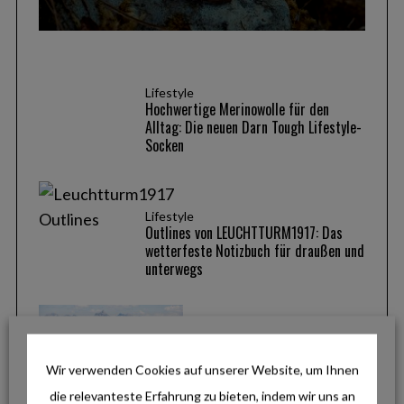
Lifestyle
Hochwertige Merinowolle für den
Alltag: Die neuen Darn Tough Lifestyle-
Socken
Lifestyle
Outlines von LEUCHTTURM1917: Das
wetterfeste Notizbuch für draußen und
unterwegs
Reise & Inspiration
Pfronten im Allgäu: Zwischen
Wir verwenden Cookies auf unserer Website, um Ihnen
Gipfelglück, Panoramawegen und
genussvollen Radtouren
die relevanteste Erfahrung zu bieten, indem wir uns an