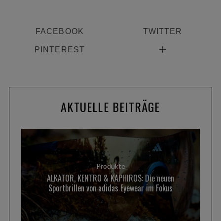
FACEBOOK
TWITTER
PINTEREST
AKTUELLE BEITRÄGE
S
e
a
r
c
h
Produkte
f
ALKATOR, KENTRO & KAPHIROS: Die neuen
o
Sportbrillen von adidas Eyewear im Fokus
r
: