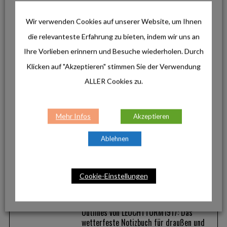
Wir verwenden Cookies auf unserer Website, um Ihnen
Produkte
ALKATOR, KENTRO & KAPHIROS: Die neuen
die relevanteste Erfahrung zu bieten, indem wir uns an
Sportbrillen von adidas Eyewear im Fokus
Ihre Vorlieben erinnern und Besuche wiederholen. Durch
Klicken auf "Akzeptieren" stimmen Sie der Verwendung
ALLER Cookies zu.
Mehr Infos
Akzeptieren
Lifestyle
Ablehnen
Hochwertige Merinowolle für den
Alltag: Die neuen Darn Tough Lifestyle-
Socken
Cookie-Einstellungen
Lifestyle
Outlines von LEUCHTTURM1917: Das
wetterfeste Notizbuch für draußen und