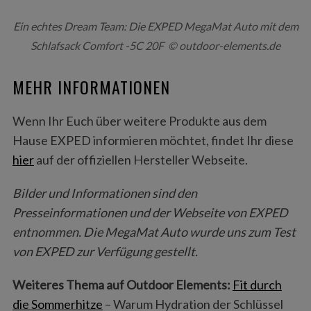
Ein echtes Dream Team: Die EXPED MegaMat Auto mit dem
Schlafsack Comfort -5C 20F © outdoor-elements.de
MEHR INFORMATIONEN
Wenn Ihr Euch über weitere Produkte aus dem
Hause EXPED informieren möchtet, findet Ihr diese
S
hier
auf der offiziellen Hersteller Webseite.
e
a
Bilder und Informationen sind den
r
Presseinformationen und der Webseite von EXPED
c
h
entnommen. Die MegaMat Auto wurde uns zum Test
f
von EXPED zur Verfügung gestellt.
o
r
Weiteres Thema auf Outdoor Elements:
Fit durch
:
die Sommerhitze
– Warum Hydration der Schlüssel