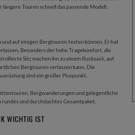
 längere Touren schnell das passende Modell.
und auf einigen Bergtouren testen können. Er hat
terlassen. Besonders der hohe Tragekomfort, die
rollierte Sitz machen ihn zu einem Rucksack, auf
rtlichen Bergtouren verlassen kann. Die
Ausrüstung sind ein großer Pluspunkt.
Hüttentouren, Bergwanderungen und gelegentliche
in rundes und durchdachtes Gesamtpaket.
K WICHTIG IST