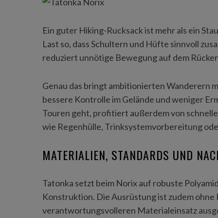
Ein guter Hiking-Rucksack ist mehr als ein Stau
Last so, dass Schultern und Hüfte sinnvoll zu
reduziert unnötige Bewegung auf dem Rücken
Genau das bringt ambitionierten Wanderern m
bessere Kontrolle im Gelände und weniger Er
Touren geht, profitiert außerdem von schnell
wie Regenhülle, Trinksystemvorbereitung ode
MATERIALIEN, STANDARDS UND NAC
Tatonka setzt beim Norix auf robuste Polyamid
Konstruktion. Die Ausrüstung ist zudem ohne
verantwortungsvolleren Materialeinsatz ausge