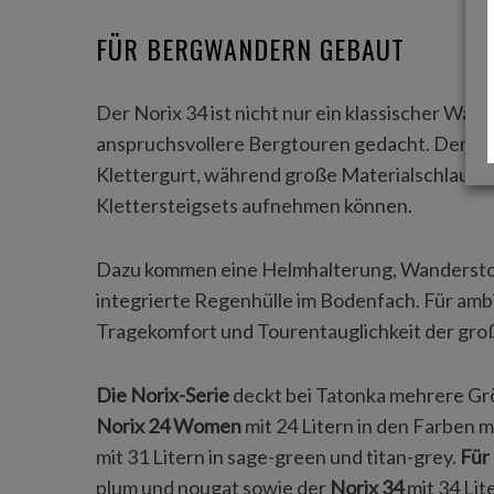
FÜR BERGWANDERN GEBAUT
Der Norix 34 ist nicht nur ein klassischer Wa
anspruchsvollere Bergtouren gedacht. Der ab
Klettergurt, während große Materialschlaufen
Klettersteigsets aufnehmen können.
Dazu kommen eine Helmhalterung, Wanderstoc
integrierte Regenhülle im Bodenfach. Für amb
Tragekomfort und Tourentauglichkeit der groß
Die Norix-Serie
deckt bei Tatonka mehrere Gr
Norix 24 Women
mit 24 Litern in den Farben 
mit 31 Litern in sage-green und titan-grey.
Für
plum und nougat sowie der
Norix 34
mit 34 Lite