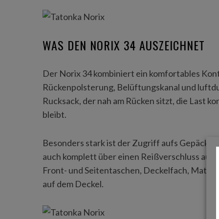
WAS DEN NORIX 34 AUSZEICHNET
S
e
a
Der Norix 34 kombiniert ein komfortables Ko
r
Rückenpolsterung, Belüftungskanal und luftdu
c
Rucksack, der nah am Rücken sitzt, die Last ko
h
bleibt.
f
o
r
Besonders stark ist der Zugriff aufs Gepäck: D
:
auch komplett über einen Reißverschluss auf 
Front- und Seitentaschen, Deckelfach, Materi
auf dem Deckel.