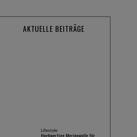
AKTUELLE BEITRÄGE
Produkte
ALKATOR, KENTRO & KAPHIROS:
Die neuen Sportbrillen von adidas
Eyewear im Fokus
Lifestyle
Hochwertige Merinowolle für