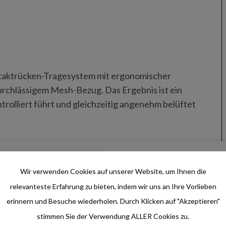
ntaktrücken-Tragesystem mit ergonomischer
rchlässigem Mesh-Bezug. Das Ergebnis ist ein
ntrolliert führt und gleichzeitig angenehm belüftet
as Hauptfach lässt sich nicht nur von oben, sondern
der Rückseite öffnen. Dazu kommen elastische
Wir verwenden Cookies auf unserer Website, um Ihnen die
alschlaufen und eine elastische Zickzack-Schnürung
relevanteste Erfahrung zu bieten, indem wir uns an Ihre Vorlieben
erinnern und Besuche wiederholen. Durch Klicken auf "Akzeptieren"
stimmen Sie der Verwendung ALLER Cookies zu.