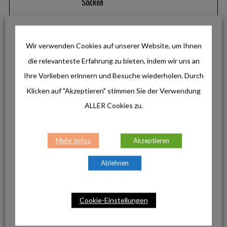
n
Socken
Lifestyle
Wir verwenden Cookies auf unserer Website, um Ihnen
Outlines von LEUCHTTURM1917: Das
wetterfeste Notizbuch für draußen und
die relevanteste Erfahrung zu bieten, indem wir uns an
unterwegs
Ihre Vorlieben erinnern und Besuche wiederholen. Durch
Klicken auf "Akzeptieren" stimmen Sie der Verwendung
ALLER Cookies zu.
Reise & Inspiration
Pfronten im Allgäu: Zwischen
Gipfelglück, Panoramawegen und
genussvollen Radtouren
Mehr Infos
Akzeptieren
Ablehnen
Produkte
La Sportiva Ultra Raptor 3: Der robuste
Cookie-Einstellungen
Allrounder für anspruchsvolle Touren