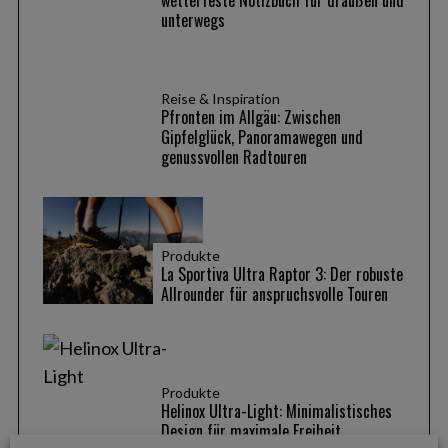
c
unterwegs
h
f
o
r
Reise & Inspiration
Pfronten im Allgäu: Zwischen
:
Gipfelglück, Panoramawegen und
genussvollen Radtouren
Produkte
La Sportiva Ultra Raptor 3: Der robuste
Allrounder für anspruchsvolle Touren
Produkte
Helinox Ultra-Light: Minimalistisches
Design für maximale Freiheit