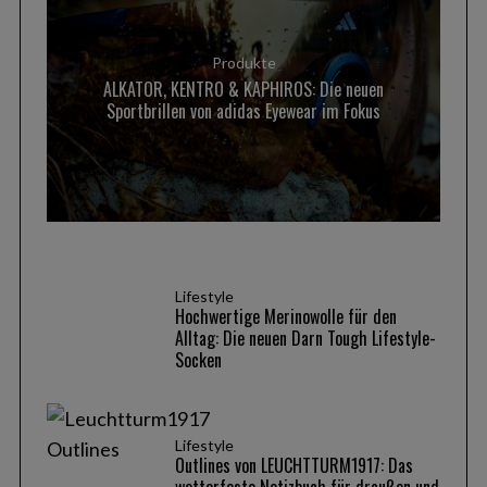
Produkte
ALKATOR, KENTRO & KAPHIROS: Die neuen
Sportbrillen von adidas Eyewear im Fokus
Lifestyle
Hochwertige Merinowolle für den
Alltag: Die neuen Darn Tough Lifestyle-
Socken
S
e
a
Lifestyle
Outlines von LEUCHTTURM1917: Das
r
wetterfeste Notizbuch für draußen und