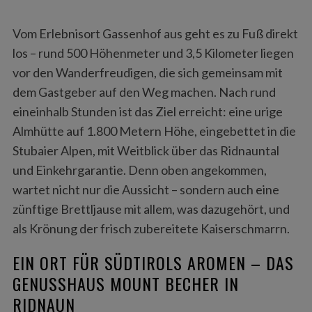
Vom Erlebnisort Gassenhof aus geht es zu Fuß direkt
los – rund 500 Höhenmeter und 3,5 Kilometer liegen
vor den Wanderfreudigen, die sich gemeinsam mit
dem Gastgeber auf den Weg machen. Nach rund
eineinhalb Stunden ist das Ziel erreicht: eine urige
Almhütte auf 1.800 Metern Höhe, eingebettet in die
Stubaier Alpen, mit Weitblick über das Ridnauntal
und Einkehrgarantie. Denn oben angekommen,
wartet nicht nur die Aussicht – sondern auch eine
zünftige Brettljause mit allem, was dazugehört, und
als Krönung der frisch zubereitete Kaiserschmarrn.
EIN ORT FÜR SÜDTIROLS AROMEN – DAS
GENUSSHAUS MOUNT BECHER IN
RIDNAUN