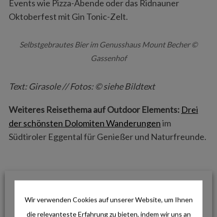
Events wie Pizza-Abende oder das Ridnauner
Oktoberfest mit Gin Tonic-Zelt.
Selbstgebrautes Bier im Genusshaus Mount Becher ©
Gassenhof
Text: Girasole // Fotos: © siehe Bildtext
Weiteres Reisethema auf Outdoor Elements:
Drei
der schönsten Dolomiten Wanderungen
im
Südtiroler Eggental für Genießer und Naturfreunde.
Tags from the story
Familienurlaub
,
Food
,
Hotel
,
Outdoor
,
Reise
,
Wir verwenden Cookies auf unserer Website, um Ihnen
Wellness
die relevanteste Erfahrung zu bieten, indem wir uns an