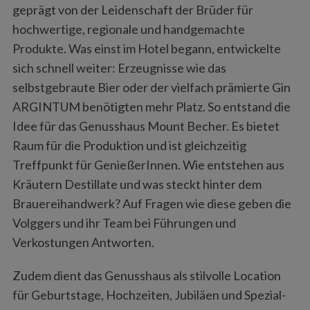
geprägt von der Leidenschaft der Brüder für
hochwertige, regionale und handgemachte
Produkte. Was einst im Hotel begann, entwickelte
S
sich schnell weiter: Erzeugnisse wie das
e
a
selbstgebraute Bier oder der vielfach prämierte Gin
r
ARGINTUM benötigten mehr Platz. So entstand die
c
Idee für das Genusshaus Mount Becher. Es bietet
h
Raum für die Produktion und ist gleichzeitig
f
o
Treffpunkt für GenießerInnen. Wie entstehen aus
r
Kräutern Destillate und was steckt hinter dem
:
Brauereihandwerk? Auf Fragen wie diese geben die
Volggers und ihr Team bei Führungen und
Verkostungen Antworten.
Zudem dient das Genusshaus als stilvolle Location
für Geburtstage, Hochzeiten, Jubiläen und Spezial-