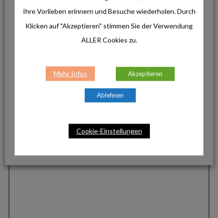
Ihre Vorlieben erinnern und Besuche wiederholen. Durch
Klicken auf "Akzeptieren" stimmen Sie der Verwendung
FACEBOOK
TWITTER
ALLER Cookies zu.
PINTEREST
Mehr Infos
Akzeptieren
Ablehnen
AKTUELLE BEITRÄGE
Cookie-Einstellungen
Produkte
ALKATOR, KENTRO & KAPHIROS: Die neuen
Sportbrillen von adidas Eyewear im Fokus