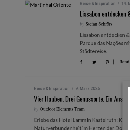
Reise & Inspiration
14. 
Lissabon entdecken &
by
Stefan Schrörs
S
Lissabon entdecken & 
e
a
Parque das Nações mit 
r
Städtereise.
c
h
Read
f
o
r
:
Reise & Inspiration
9. März 2026
Vier Hauben. Drei Genussorte. Ein Ansp
by
Outdoor Elements Team
Erlebe das Hotel Lamm in Kastelruth: Kuli
Naturverbundenheit im Herzen der Dolom