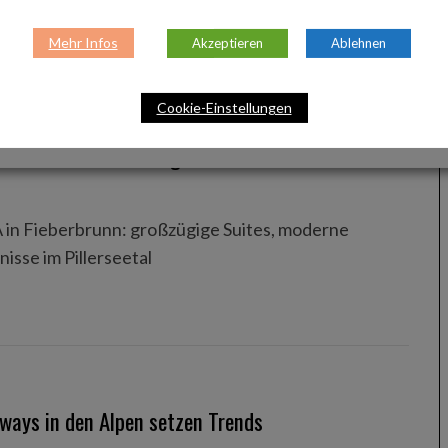
Mehr Infos
Akzeptieren
Ablehnen
Cookie-Einstellungen
ite-Komfort trifft Bergsommer
 in Fieberbrunn: großzügige Suites, moderne
isse im Pillerseetal
ways in den Alpen setzen Trends