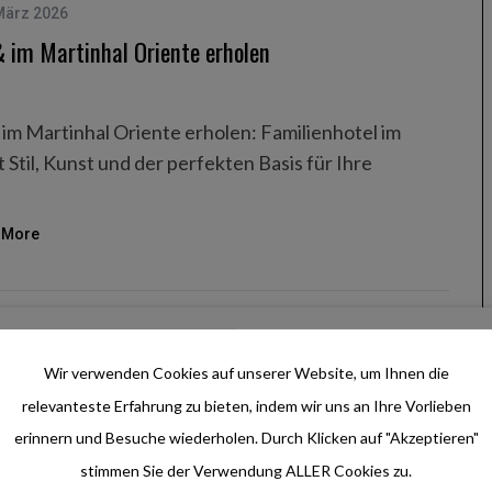
März 2026
 im Martinhal Oriente erholen
im Martinhal Oriente erholen: Familienhotel im
Stil, Kunst und der perfekten Basis für Ihre
 More
ruch – Das Hotel Lamm in Kastelruth
Wir verwenden Cookies auf unserer Website, um Ihnen die
relevanteste Erfahrung zu bieten, indem wir uns an Ihre Vorlieben
erinnern und Besuche wiederholen. Durch Klicken auf "Akzeptieren"
narische Exzellenz, moderne Architektur und
stimmen Sie der Verwendung ALLER Cookies zu.
iten.