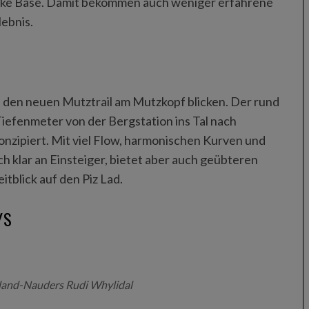
Bike Base. Damit bekommen auch weniger erfahrene
lebnis.
 den neuen Mutztrail am Mutzkopf blicken. Der rund
Tiefenmeter von der Bergstation ins Tal nach
konzipiert. Mit viel Flow, harmonischen Kurven und
h klar an Einsteiger, bietet aber auch geübteren
tblick auf den Piz Lad.
YS
land-Nauders Rudi Whylidal