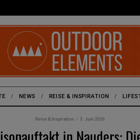
TE
NEWS
REISE & INSPIRATION
LIFES
Reise & Inspiration
3. Juni 2026
isonauftakt in Nauders: Di