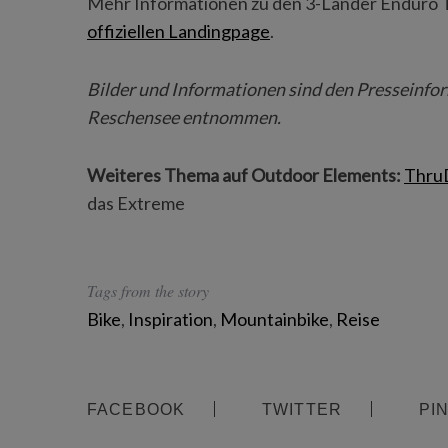
Mehr Informationen zu den 3-Länder Enduro Tr
offiziellen Landingpage
.
Bilder und Informationen sind den Presseinfo
Reschensee entnommen.
Weiteres Thema auf Outdoor Elements:
Thru
das Extreme
Tags from the story
Bike
,
Inspiration
,
Mountainbike
,
Reise
FACEBOOK
TWITTER
PI