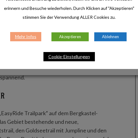
erinnern und Besuche wiederholen. Durch Klicken auf "Akzeptieren"
stimmen Sie der Verwendung ALLER Cookies zu.
Mehr Infos
Akzeptieren
Ablehnen
Albert Michael Venier und Chris Riefenberg
Cookie-Einstellungen
baut. Es reicht von schnellen Abfahrten bis zu
it spricht das Gebiet unterschiedliche Fahrstile an
 spannend.
ER
 „EasyRide Trailpark“ auf dem Bergkastel-
das Gebiet bestehende und neue,
strail, den Goldseetrail mit Jumpline und den