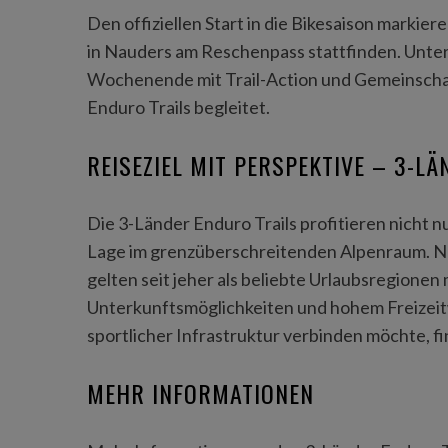
Den offiziellen Start in die Bikesaison markie
in Nauders am Reschenpass stattfinden. Unter
Wochenende mit Trail-Action und Gemeinschaft
Enduro Trails begleitet.
REISEZIEL MIT PERSPEKTIVE – 3-L
Die 3-Länder Enduro Trails profitieren nicht 
Lage im grenzüberschreitenden Alpenraum. N
gelten seit jeher als beliebte Urlaubsregionen m
Unterkunftsmöglichkeiten und hohem Freizeitw
sportlicher Infrastruktur verbinden möchte, f
MEHR INFORMATIONEN