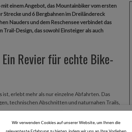
26 mit einem Angebot, das Mountainbiker vom ersten
ter Strecke und 6 Bergbahnen im Dreiländereck
schen Nauders und dem Reschensee verbindet das
 Trail-Design, das sowohl Einsteiger als auch
 Ein Revier für echte Bike-
ist, erlebt mehr als nur einzelne Abfahrten. Das
gen, technischen Abschnitten und naturnahen Trails,
lände ziehen. Genau dieser Wechsel macht die Region
e-Urlauber, die mehrere Tage auf den Trails
Wir verwenden Cookies auf unserer Website, um Ihnen die
relevanteste Erfahrung zu bieten, indem wir uns an Ihre Vorlieben