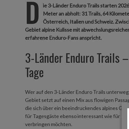
D
ie 3-Länder Enduro Trails starten 20
Meter an abholt: 31 Trails, 64 Kilome
Österreich, Italien und Schweiz. Zwi
Gebiet alpine Kulisse mit abwechslungsreichem
erfahrene Enduro-Fans anspricht.
3-Länder Enduro Trails –
Tage
S
e
a
r
Wer auf den 3-Länder Enduro Trails unterwegs 
c
Gebiet setzt auf einen Mix aus flowigen Passa
h
f
die sich über ein beeindruckendes alpines Ge
o
für Tagesgäste ebenso interessant wie für Bik
r
verbringen möchten.
: