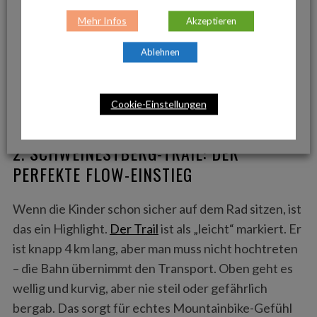
Schotter anfühlen. Ohne Stress, ohne Gegenverkehr.
Mehr Infos
Akzeptieren
Wer hier Sicherheit gewinnt, hat am Berg später
doppelt so viel Spaß.
Ablehnen
Rauf mit der Gondel, runter auf dem Bike – ein Riesenspaß
Cookie-Einstellungen
für Groß und Klein © Daniel Ritzberger
2. SCHWEINESTBERG-TRAIL: DER
PERFEKTE FLOW-EINSTIEG
Wenn die Kinder schon sicher auf dem Rad sitzen, ist
das ein Highlight.
Der Trail
ist als „leicht“ markiert. Er
ist knapp 4 km lang, aber man muss nicht hochtreten
– die Bahn übernimmt den Transport. Oben geht es
wellig und kurvig, aber nie steil oder gefährlich
bergab. Das sorgt für echtes Mountainbike-Gefühl