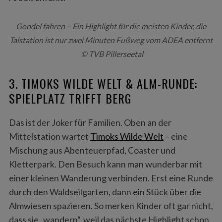
Gondel fahren – Ein Highlight für die meisten Kinder, die
Talstation ist nur zwei Minuten Fußweg vom ADEA entfernt
© TVB Pillerseetal
3. TIMOKS WILDE WELT & ALM-RUNDE:
SPIELPLATZ TRIFFT BERG
S
e
Das ist der Joker für Familien. Oben an der
a
Mittelstation wartet
Timoks Wilde Welt
– eine
r
c
Mischung aus Abenteuerpfad, Coaster und
h
Kletterpark. Den Besuch kann man wunderbar mit
f
einer kleinen Wanderung verbinden. Erst eine Runde
o
durch den Waldseilgarten, dann ein Stück über die
r
:
Almwiesen spazieren. So merken Kinder oft gar nicht,
dass sie „wandern“, weil das nächste Highlight schon