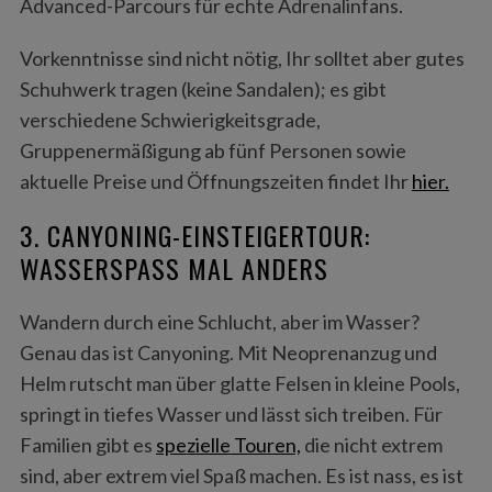
Advanced-Parcours für echte Adrenalinfans.
Vorkenntnisse sind nicht nötig, Ihr solltet aber gutes
Schuhwerk tragen (keine Sandalen); es gibt
verschiedene Schwierigkeitsgrade,
Gruppenermäßigung ab fünf Personen sowie
aktuelle Preise und Öffnungszeiten findet Ihr
hier.
3. CANYONING-EINSTEIGERTOUR:
WASSERSPASS MAL ANDERS
Wandern durch eine Schlucht, aber im Wasser?
Genau das ist Canyoning. Mit Neoprenanzug und
Helm rutscht man über glatte Felsen in kleine Pools,
springt in tiefes Wasser und lässt sich treiben. Für
Familien gibt es
spezielle Touren,
die nicht extrem
sind, aber extrem viel Spaß machen. Es ist nass, es ist