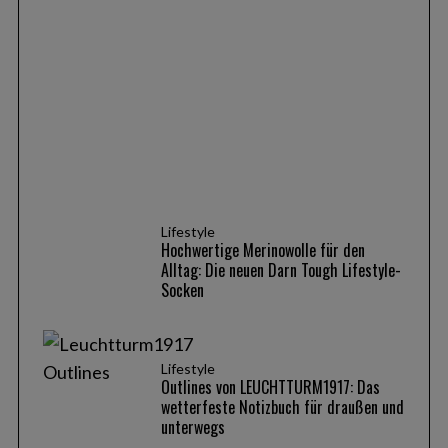
Produkte
ALKATOR, KENTRO & KAPHIROS: Die neuen
Sportbrillen von adidas Eyewear im Fokus
Lifestyle
Hochwertige Merinowolle für den
Alltag: Die neuen Darn Tough Lifestyle-
Socken
Lifestyle
Outlines von LEUCHTTURM1917: Das
wetterfeste Notizbuch für draußen und
unterwegs