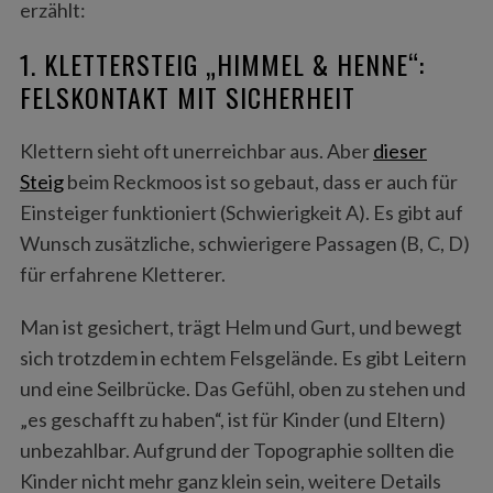
erzählt:
1. KLETTERSTEIG „HIMMEL & HENNE“:
FELSKONTAKT MIT SICHERHEIT
Klettern sieht oft unerreichbar aus. Aber
dieser
Steig
beim Reckmoos ist so gebaut, dass er auch für
Einsteiger funktioniert (Schwierigkeit A). Es gibt auf
Wunsch zusätzliche, schwierigere Passagen (B, C, D)
für erfahrene Kletterer.
Man ist gesichert, trägt Helm und Gurt, und bewegt
sich trotzdem in echtem Felsgelände. Es gibt Leitern
und eine Seilbrücke. Das Gefühl, oben zu stehen und
„es geschafft zu haben“, ist für Kinder (und Eltern)
unbezahlbar. Aufgrund der Topographie sollten die
Kinder nicht mehr ganz klein sein, weitere Details