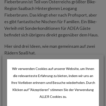
Fieberbrunn ist Teil von Österreichs größter Bike-
Region Saalbach Hinterglemm Leogang
Fieberbrunn. Das klingt eher nach Profisport, aber
es gibt fantastische Nischen für Familien. Ein Bike-
Verleih mit Sonderkonditionen für ADEA Gäste
befindet sich übrigens direkt gegenüber dem Haus.
Hier sind drei Ideen, wie man gemeinsam auf zwei
Rädern Spaß hat.
1. ÜBUNGSLINE AN DER TALSTATION:
Wir verwenden Cookies auf unserer Website, um Ihnen
SICHER STARTEN
die relevanteste Erfahrung zu bieten, indem wir uns an
Bevor es auf den Berg geht, lohnt sich ein Stopp hier.
Ihre Vorlieben erinnern und Besuche wiederholen. Durch
Direkt unten gibt es einen Bereich mit Bike-
Klicken auf "Akzeptieren" stimmen Sie der Verwendung
Schlepplift und einfachen Hindernissen. Hier können
ALLER Cookies zu.
Kinder (und Eltern!) testen, wie sich Kurven auf