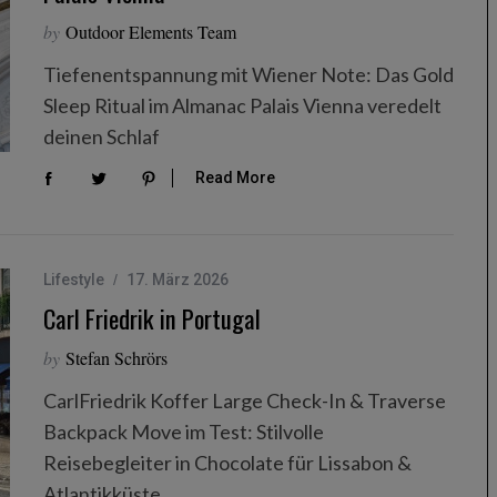
by
Outdoor Elements Team
Tiefenentspannung mit Wiener Note: Das Gold
Sleep Ritual im Almanac Palais Vienna veredelt
deinen Schlaf
Read More
Lifestyle
17. März 2026
Carl Friedrik in Portugal
by
Stefan Schrörs
CarlFriedrik Koffer Large Check-In & Traverse
Backpack Move im Test: Stilvolle
Reisebegleiter in Chocolate für Lissabon &
Atlantikküste