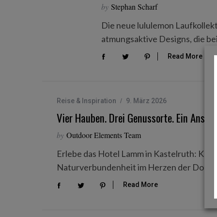
by
Stephan Scharf
r
c
Die neue lululemon Laufkollek
h
atmungsaktive Designs, die be
f
o
Read More
r
:
Reise & Inspiration
9. März 2026
Vier Hauben. Drei Genussorte. Ein Ansp
by
Outdoor Elements Team
Erlebe das Hotel Lamm in Kastelruth: Kuli
Naturverbundenheit im Herzen der Dolom
Read More