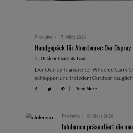
Produkte
17. März 2026
Handgepäck für Abenteurer: Der Osprey
by
Outdoor Elements Team
Der Osprey Transporter Wheeled Carry On –
schleppen und trotzdem Outdoor-tauglich
Read More
Produkte
10. März 2026
S
e
lululemon präsentiert die neu
a