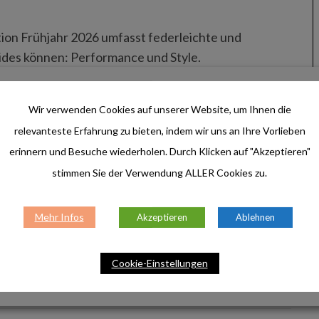
tion Frühjahr 2026 umfasst federleichte und
ides können: Performance und Style.
Wir verwenden Cookies auf unserer Website, um Ihnen die
relevanteste Erfahrung zu bieten, indem wir uns an Ihre Vorlieben
erinnern und Besuche wiederholen. Durch Klicken auf "Akzeptieren"
ruch – Das Hotel Lamm in Kastelruth
stimmen Sie der Verwendung ALLER Cookies zu.
Mehr Infos
Akzeptieren
Ablehnen
narische Exzellenz, moderne Architektur und
iten.
Cookie-Einstellungen