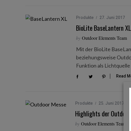
Produkte
27. Juni 2017
BioLite BaseLantern XL.
S
e
by
Outdoor Elements Team
a
Mit der BioLite BaseLan
r
c
beziehungsweise Outdoo
h
Funktion als Lichtquelle
f
o
Read M
r
:
Produkte
25. Juni 2017
Highlights der Outdoo
by
Outdoor Elements Team