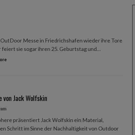
ie OutDoor Messe in Friedrichshafen wieder ihre Tore
 feiert sie sogar ihren 25. Geburtstag und…
ore
e von Jack Wolfskin
eam
ere präsentiert Jack Wolfskin ein Material,
n Schritt im Sinne der Nachhaltigkeit von Outdoor