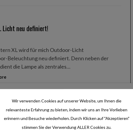
 Licht neu definiert!
tern XL wird für mich Outdoor-Licht
r-Beleuchtung neu definiert. Denn neben der
 dient die Lampe als zentrales…
ore
Wir verwenden Cookies auf unserer Website, um Ihnen die
relevanteste Erfahrung zu bieten, indem wir uns an Ihre Vorlieben
r Messe 2017
erinnern und Besuche wiederholen. Durch Klicken auf "Akzeptieren"
stimmen Sie der Verwendung ALLER Cookies zu.