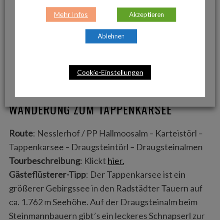
gute Almjause.
Mehr Infos
Akzeptieren
Schwierigkeit
: Mittel
Ablehnen
Genusswandern zur Filzmoosalm: Wo frische Almprodukte
und regionale Schmankerln auf Wanderer warten. ©
Cookie-Einstellungen
Nesslerhof.at
WANDERUNG ZUM TAPPENKARSEE
Route
: Nesslerhof / PP Hallmoosalm – Karteistörl –
Tappenkarsee – Draugsteintörl – Draugsteinalmen
Tourbeschreibung
: Klickt
hier.
Gästeflüsterer-Tipp
: Der Tappenkarsee ist ein
größerer Gebirgssee in den Radstädter Tauern auf
ca. 1.762 m Seehöhe. Auf der Draugsteinalm beim
Steinmannbauern gibt’s ein leckeres Schnapserl zur