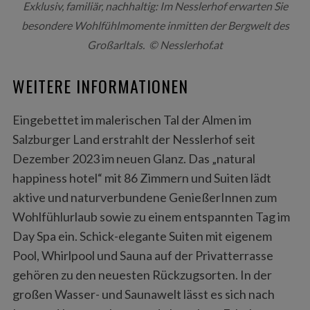
Exklusiv, familiär, nachhaltig: Im Nesslerhof erwarten Sie
besondere Wohlfühlmomente inmitten der Bergwelt des
Großarltals. © Nesslerhof.at
WEITERE INFORMATIONEN
Eingebettet im malerischen Tal der Almen im
Salzburger Land erstrahlt der Nesslerhof seit
Dezember 2023 im neuen Glanz. Das „natural
happiness hotel“ mit 86 Zimmern und Suiten lädt
aktive und naturverbundene GenießerInnen zum
Wohlfühlurlaub sowie zu einem entspannten Tag im
Day Spa ein. Schick-elegante Suiten mit eigenem
Pool, Whirlpool und Sauna auf der Privatterrasse
gehören zu den neuesten Rückzugsorten. In der
großen Wasser- und Saunawelt lässt es sich nach