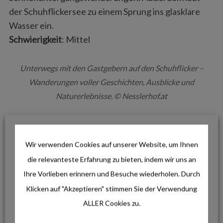
der Schuhflickersee zu einem Sprung ins glasklare
Wasser ein.
Schwierigkeit
: Mittel
Unterwegs mit den Gastgebern auf den Schuhflicker –
Wanderungen voller Geschichten, Ausblicke und
Naturerlebnisse. © Nesslerhof.at
WANDERUNG ZUR FILZMOOSALM
Wir verwenden Cookies auf unserer Website, um Ihnen
Route
: Nesslerhof / PP Grundlehen – Grund
die relevanteste Erfahrung zu bieten, indem wir uns an
Filzmoosalm – Filzmooshörndl – Filzmooshöhe
Ihre Vorlieben erinnern und Besuche wiederholen. Durch
Tourbeschreibung
: Klickt
hier.
Klicken auf "Akzeptieren" stimmen Sie der Verwendung
Gästeflüsterer-Tipp
: Die Filzmoosalm produziert
ALLER Cookies zu.
Joghurt, Butter, Frischkäse und Eis für den
Nesslerhof. Außerdem gibt es dort eine besonders