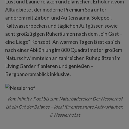
Lust und Laune relaxen und planschen. Erholung vom
Alltag bietet der moderne Premium Spa unter
anderem mit Zirben-und Außensauna, Solepool,
Kaltwasserbecken und täglichen Aufgüssen sowie
acht großzügigen Ruheräumen nach dem „ein Gast –
eine Liege“ Konzept. An warmen Tagen lässt es sich
nach einer Abkühlung im 800 Quadratmeter großem
Naturschwimmteich an zahlreichen Ruheplätzen im
Living Garden flanieren und genießen –
Bergpanoramablick inklusive.
Vom Infinity-Pool bis zum Naturbadeteich: Der Nesslerhof
ist ein Ort der Balance – ideal für entspannte Aktivurlauber.
© Nesslerhof.at