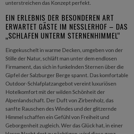
unterstreichen das Konzept perfekt.
EIN ERLEBNIS DER BESONDEREN ART
ERWARTET GÄSTE IM NESSLERHOF – DAS
„SCHLAFEN UNTERM STERNENHIMMEL“
Eingekuschelt in warme Decken, umgeben von der
Stille der Natur, schläft man unter dem endlosen
Firmament, das sich in funkelnden Sternen über die
Gipfel der Salzburger Berge spannt. Das komfortable
Outdoor-Schlafplatzangebot vereint luxuriösen
Hotelkomfort mit der wilden Schönheit der
Alpenlandschaft. Der Duft von Zirbenholz, das
sanfte Rauschen des Windes und der glitzernde
Himmel schaffen ein Gefühl von Freiheit und
Geborgenheit zugleich. Wer das Glück hat, in einer
klaren Nacht dort zu nächtigen, wird diese ganz