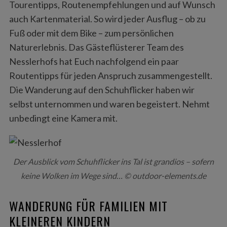
Tourentipps, Routenempfehlungen und auf Wunsch
auch Kartenmaterial. So wird jeder Ausflug – ob zu
Fuß oder mit dem Bike – zum persönlichen
Naturerlebnis. Das Gästeflüsterer Team des
Nesslerhofs hat Euch nachfolgend ein paar
Routentipps für jeden Anspruch zusammengestellt.
Die Wanderung auf den Schuhflicker haben wir
selbst unternommen und waren begeistert. Nehmt
S
unbedingt eine Kamera mit.
e
a
r
c
Der Ausblick vom Schuhflicker ins Tal ist grandios – sofern
h
f
keine Wolken im Wege sind… © outdoor-elements.de
o
r
WANDERUNG FÜR FAMILIEN MIT
:
KLEINEREN KINDERN