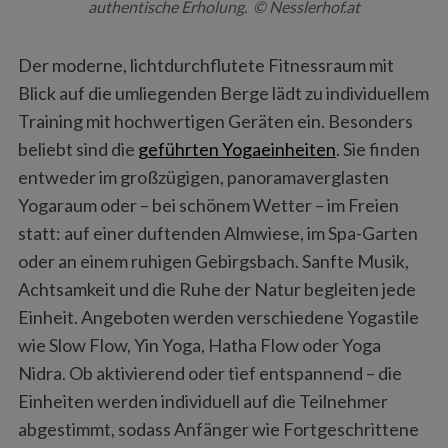
authentische Erholung. © Nesslerhof.at
Der moderne, lichtdurchflutete Fitnessraum mit
Blick auf die umliegenden Berge lädt zu individuellem
Training mit hochwertigen Geräten ein. Besonders
beliebt sind die
geführten Yogaeinheiten
. Sie finden
entweder im großzügigen, panoramaverglasten
Yogaraum oder – bei schönem Wetter – im Freien
statt: auf einer duftenden Almwiese, im Spa-Garten
oder an einem ruhigen Gebirgsbach. Sanfte Musik,
Achtsamkeit und die Ruhe der Natur begleiten jede
Einheit. Angeboten werden verschiedene Yogastile
wie Slow Flow, Yin Yoga, Hatha Flow oder Yoga
Nidra. Ob aktivierend oder tief entspannend – die
Einheiten werden individuell auf die Teilnehmer
abgestimmt, sodass Anfänger wie Fortgeschrittene