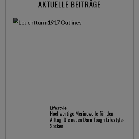
AKTUELLE BEITRÄGE
Lifestyle
Outlines von LEUCHTTURM1917: Das wetterfeste
Notizbuch für draußen und unterwegs
Lifestyle
Hochwertige Merinowolle für den
Alltag: Die neuen Darn Tough Lifestyle-
Socken