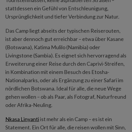
stattdessen ein Gefühl von Entschleunigung,
Ursprünglichkeit und tiefer Verbindung zur Natur.
Das Camp liegt abseits der typischen Reiserouten,
ist aber dennoch gut erreichbar – etwa über Kasane
(Botswana), Katima Mulilo (Namibia) oder
Livingstone (Sambia). Es eignet sich hervorragend als
Erweiterung einer Reise durch den Caprivi-Streifen,
in Kombination mit einem Besuch des Etosha-
Nationalparks, oder als Ergänzung zu einer Safari im
nördlichen Botswana. Ideal für alle, die neue Wege
gehen wollen – ob als Paar, als Fotograf, Naturfreund
oder Afrika-Neuling.
S
Nkasa Linyanti
ist mehr als ein Camp – es ist ein
e
a
Statement. Ein Ort für alle, die reisen wollen mit Sinn,
r