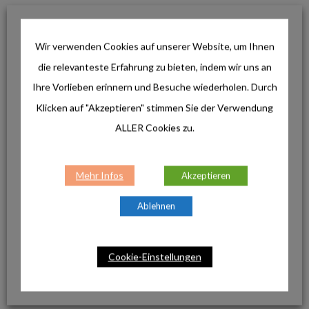
DIES IST DER GRUND, WARUM DIE WAHL
FÜR NATURAL SELECTION EINE GUTE IDEE
IST
Wir verwenden Cookies auf unserer Website, um Ihnen
die relevanteste Erfahrung zu bieten, indem wir uns an
Natural Selection ist eine Kollektion von über 20
Ihre Vorlieben erinnern und Besuche wiederholen. Durch
eigentümergeführten Safaricamps und -abenteuern
Klicken auf "Akzeptieren" stimmen Sie der Verwendung
in Botswana, Namibia und Südafrika, deren Ziel es ist,
ALLER Cookies zu.
Gästen ein außergewöhnliches Naturerlebnis zu
bieten und zugleich zum Schutz der afrikanischen
Mehr Infos
Akzeptieren
Tierwelt beizutragen.
Ablehnen
Natural Selection ist stark im afrikanischen
Safarigeschäft verwurzelt. Gemäß dem
Leitgedanken des Unternehmens kann Safari-
Cookie-Einstellungen
Tourismus, wenn er richtig gemacht wird, ein sehr
wirksames Instrument zum Erhalt und Schutz der