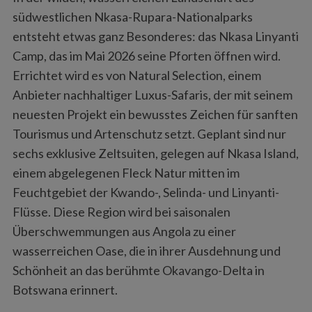
südwestlichen Nkasa-Rupara-Nationalparks
entsteht etwas ganz Besonderes: das Nkasa Linyanti
Camp, das im Mai 2026 seine Pforten öffnen wird.
Errichtet wird es von Natural Selection, einem
Anbieter nachhaltiger Luxus-Safaris, der mit seinem
neuesten Projekt ein bewusstes Zeichen für sanften
Tourismus und Artenschutz setzt. Geplant sind nur
sechs exklusive Zeltsuiten, gelegen auf Nkasa Island,
einem abgelegenen Fleck Natur mitten im
Feuchtgebiet der Kwando-, Selinda- und Linyanti-
Flüsse. Diese Region wird bei saisonalen
Überschwemmungen aus Angola zu einer
wasserreichen Oase, die in ihrer Ausdehnung und
Schönheit an das berühmte Okavango-Delta in
Botswana erinnert.