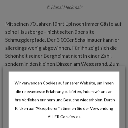
© Hansi Heckmair
Mit seinen 70 Jahren führt Epi noch immer Gäste auf
seine Hausberge – nicht selten über alte
Schmugglerpfade. Der 3.000er Schallmauer kann er
allerdings wenig abgewinnen. Für ihn zeigt sich die
Schönheit seiner Bergheimat nicht in einer Zahl,
sondern in den kleinen Dingen am Wegesrand. Zum
Beispiel in einer Pflanze, die nur in einem speziellen
Gebiet wächst und die nicht selten eine Bedeutung
Wir verwenden Cookies auf unserer Website, um Ihnen
für die lokale Küche hat. Oder in einem Stein, der sich
die relevanteste Erfahrung zu bieten, indem wir uns an
von seiner Umgebung völlig unterscheidet. „Die
Ihre Vorlieben erinnern und Besuche wiederholen. Durch
Natur ist fantastisch! Ich wollte immer mehr darüber
Klicken auf "Akzeptieren" stimmen Sie der Verwendung
lernen und mein Wissen weitergeben“, philosophiert
ALLER Cookies zu.
Epi und grinst unter seinem mächtigen
Oberlippenschnauzer hervor. Man kann sich gut