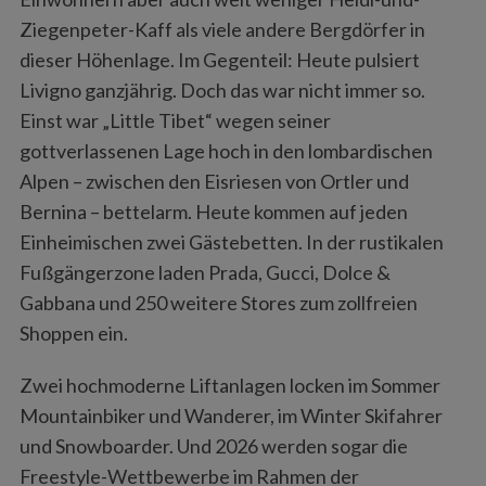
Ziegenpeter-Kaff als viele andere Bergdörfer in
dieser Höhenlage. Im Gegenteil: Heute pulsiert
Livigno ganzjährig. Doch das war nicht immer so.
Einst war „Little Tibet“ wegen seiner
gottverlassenen Lage hoch in den lombardischen
Alpen – zwischen den Eisriesen von Ortler und
Bernina – bettelarm. Heute kommen auf jeden
Einheimischen zwei Gästebetten. In der rustikalen
Fußgängerzone laden Prada, Gucci, Dolce &
Gabbana und 250 weitere Stores zum zollfreien
Shoppen ein.
Zwei hochmoderne Liftanlagen locken im Sommer
Mountainbiker und Wanderer, im Winter Skifahrer
und Snowboarder. Und 2026 werden sogar die
Freestyle-Wettbewerbe im Rahmen der