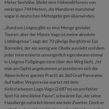
Meter Seehöhe. Bleibt eine Höhendifferenz von
mickrigen 744 Metern, die Wanderer manchmal
sogar in deutschen Mittelgebirgen überwinden.
„Rund um Livigno gibt es eine Menge genialer
Touren, aber der Monte Vago ist meine absolute
Lieblingstour“, sagt der 70-jährige Bergführer Epi
Bormolini, der ein wenig wie Obelix aussieht und dem
jeder Interessierte unweigerlich irgendwann einmal
in Livignos Fußgängerzone über den Weg läuft. „Ist
man am Gipfel angekommen präsentieren sich die
Alpen in ihrer ganzen Pracht als 360 Grad Panorama.
Auf halber Wegstrecke wartet mit dem
türkisfarbenen Lago Vago (2.687 m) ein perfekter
Spot für eine kleine Pause“, schwärmt Epi, der seine
Hausberge natürlich kennt wie kein Zweiter. Doch er