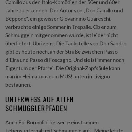
Camillo aus den Italo-Komödien der 50er und 60er
Jahre zu erkennen. Der Autor von „Don Camillo und
Beppone“, ein gewisser Giovannino Guareschi,
verbrachte einige Sommer in Trepalle. Ob er zum
Schmuggeln mitgenommen wurde, ist leider nicht
überliefert. Übrigens: Die Tankstelle von Don Sandro
gibt es heute noch, an der Straße zwischen Passo
d’Eira und Passo di Foscagno. Und sie ist immer noch
S
Eigentum der Pfarrei. Die Original-Zapfsäule kann
e
a
man im Heimatmuseum MUS! unten in Livigno
r
bestaunen.
c
h
UNTERWEGS AUF ALTEN
f
SCHMUGGLERPFADEN
o
r
:
Auch Epi Bormolini besserte einst seinen
Lebensunterhalt mit Schmuggeln auf. „Meine letzte