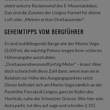
elektronische Rückenwind des E-Mountainbikes:
Das sind die Zutaten der Livigno-Formel für dünne
Luft oder „Meinen ersten Dreitausender“.
GEHEIMTIPPS VOM BERGFÜHRER
Es sind wohlklingende Berge wie der Monte Vago
(3.059 m), die mächtig Potenz wegen ihrer schieren
Höhenangabe ausstrahlen.
„Dreitausendneunundfünfzig Meter“ – krass! Aber
doch schwächelt diese Zahl dann, wenn man sie in
Relation zur Höhe des Ausgangspunktes setzt.
Dieser befindet sich am Monte Vago nämlich an der
Passhöhe Forcola di Livigno, ganz im Süden des
Hochtals, nahe der Schweizer Grenze. Wer hier sein
Auto parkt, tut dies auf sage und schreibe 2.315