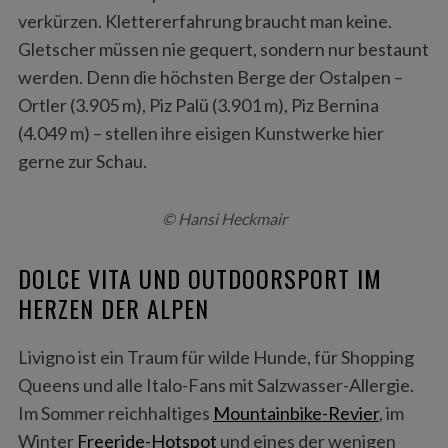
verkürzen. Klettererfahrung braucht man keine.
Gletscher müssen nie gequert, sondern nur bestaunt
werden. Denn die höchsten Berge der Ostalpen –
Ortler (3.905 m), Piz Palü (3.901 m), Piz Bernina
(4.049 m) – stellen ihre eisigen Kunstwerke hier
gerne zur Schau.
© Hansi Heckmair
DOLCE VITA UND OUTDOORSPORT IM
HERZEN DER ALPEN
Livigno ist ein Traum für wilde Hunde, für Shopping
Queens und alle Italo-Fans mit Salzwasser-Allergie.
Im Sommer reichhaltiges
Mountainbike-Revier
, im
Winter
Freeride-Hotspot
und eines der wenigen