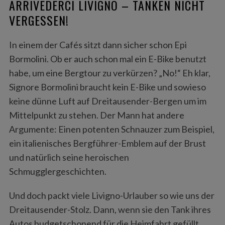
ARRIVEDERCI LIVIGNO – TANKEN NICHT
VERGESSEN!
In einem der Cafés sitzt dann sicher schon Epi
Bormolini. Ob er auch schon mal ein E-Bike benutzt
habe, um eine Bergtour zu verkürzen? „No!“ Eh klar,
Signore Bormolini braucht kein E-Bike und sowieso
keine dünne Luft auf Dreitausender-Bergen um im
Mittelpunkt zu stehen. Der Mann hat andere
Argumente: Einen potenten Schnauzer zum Beispiel,
ein italienisches Bergführer-Emblem auf der Brust
und natürlich seine heroischen
Schmugglergeschichten.
Und doch packt viele Livigno-Urlauber so wie uns der
Dreitausender-Stolz. Dann, wenn sie den Tank ihres
Autos budgetschonend für die Heimfahrt gefüllt