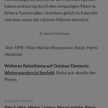
haben und kurvig durch den einspurigen Munt-la-
Schera-Tunnel rollen. Und dann gleich im Kalender
checken, wann der nächste Männerabend ist.
© Hansi Heckmair
Text: HPR / Max-Marian Boyzanovic, Fotos: Hansi
Heckmair
Weiteres Reisethema auf Outdoor Elements:
Winterwandern in Seefeld
: Natur pur abseits der
Pisten.
Tags from the story
Bike & Hike
,
Hiking
,
Livigno
,
Mountainbike
,
Reise
,