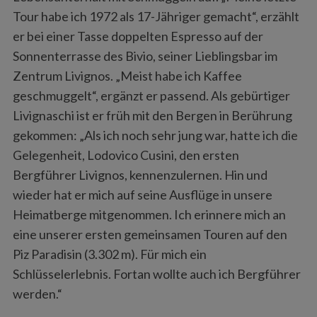
Tour habe ich 1972 als 17-Jähriger gemacht“, erzählt
er bei einer Tasse doppelten Espresso auf der
Sonnenterrasse des Bivio, seiner Lieblingsbar im
Zentrum Livignos. „Meist habe ich Kaffee
geschmuggelt“, ergänzt er passend. Als gebürtiger
Livignaschi ist er früh mit den Bergen in Berührung
gekommen: „Als ich noch sehr jung war, hatte ich die
Gelegenheit, Lodovico Cusini, den ersten
Bergführer Livignos, kennenzulernen. Hin und
wieder hat er mich auf seine Ausflüge in unsere
Heimatberge mitgenommen. Ich erinnere mich an
eine unserer ersten gemeinsamen Touren auf den
Piz Paradisin (3.302 m). Für mich ein
Schlüsselerlebnis. Fortan wollte auch ich Bergführer
werden.“