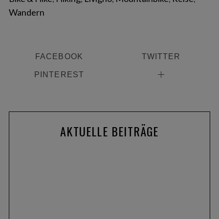
Wandern
FACEBOOK
TWITTER
PINTEREST
AKTUELLE BEITRÄGE
Produkte
ALKATOR, KENTRO & KAPHIROS: Die neuen
Sportbrillen von adidas Eyewear im Fokus