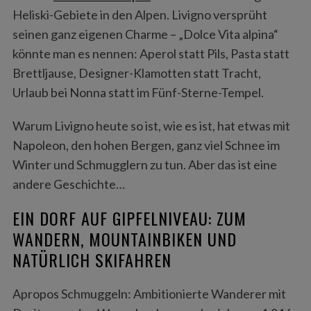
Heliski-Gebiete in den Alpen. Livigno versprüht
seinen ganz eigenen Charme – „Dolce Vita alpina“
könnte man es nennen: Aperol statt Pils, Pasta statt
Brettljause, Designer-Klamotten statt Tracht,
Urlaub bei Nonna statt im Fünf-Sterne-Tempel.
Warum Livigno heute so ist, wie es ist, hat etwas mit
Napoleon, den hohen Bergen, ganz viel Schnee im
Winter und Schmugglern zu tun. Aber das ist eine
andere Geschichte…
EIN DORF AUF GIPFELNIVEAU: ZUM
WANDERN, MOUNTAINBIKEN UND
NATÜRLICH SKIFAHREN
Apropos Schmuggeln: Ambitionierte Wanderer mit