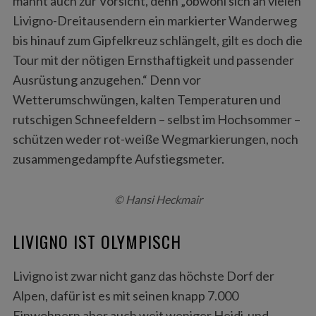
mahnt auch zur Vorsicht, denn „obwohl sich an vielen
Livigno-Dreitausendern ein markierter Wanderweg
bis hinauf zum Gipfelkreuz schlängelt, gilt es doch die
Tour mit der nötigen Ernsthaftigkeit und passender
Ausrüstung anzugehen.“ Denn vor
Wetterumschwüngen, kalten Temperaturen und
rutschigen Schneefeldern – selbst im Hochsommer –
schützen weder rot-weiße Wegmarkierungen, noch
zusammengedampfte Aufstiegsmeter.
© Hansi Heckmair
LIVIGNO IST OLYMPISCH
Livigno ist zwar nicht ganz das höchste Dorf der
Alpen, dafür ist es mit seinen knapp 7.000
Einwohnern aber auch weit weniger Heidi-und-