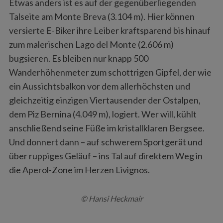
Etwas anders ist es auf der gegenüberliegenden
Talseite am Monte Breva (3.104 m). Hier können
versierte E-Biker ihre Leiber kraftsparend bis hinauf
zum malerischen Lago del Monte (2.606 m)
bugsieren. Es bleiben nur knapp 500
Wanderhöhenmeter zum schottrigen Gipfel, der wie
ein Aussichtsbalkon vor dem allerhöchsten und
gleichzeitig einzigen Viertausender der Ostalpen,
dem Piz Bernina (4.049 m), logiert. Wer will, kühlt
anschließend seine Füße im kristallklaren Bergsee.
Und donnert dann – auf schwerem Sportgerät und
über ruppiges Geläuf – ins Tal auf direktem Weg in
die Aperol-Zone im Herzen Livignos.
© Hansi Heckmair