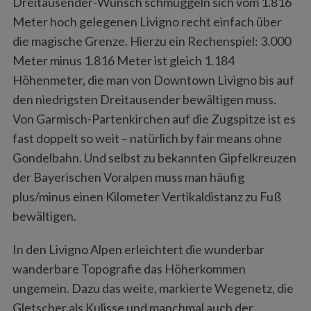
Dreitausender-Wunsch schmuggeln sich vom 1.816
Meter hoch gelegenen Livigno recht einfach über
die magische Grenze. Hierzu ein Rechenspiel: 3.000
Meter minus 1.816 Meter ist gleich 1.184
Höhenmeter, die man von Downtown Livigno bis auf
den niedrigsten Dreitausender bewältigen muss.
Von Garmisch-Partenkirchen auf die Zugspitze ist es
fast doppelt so weit – natürlich by fair means ohne
Gondelbahn. Und selbst zu bekannten Gipfelkreuzen
der Bayerischen Voralpen muss man häufig
plus/minus einen Kilometer Vertikaldistanz zu Fuß
bewältigen.
In den Livigno Alpen erleichtert die wunderbar
wanderbare Topografie das Höherkommen
ungemein. Dazu das weite, markierte Wegenetz, die
Gletscher als Kulisse und manchmal auch der