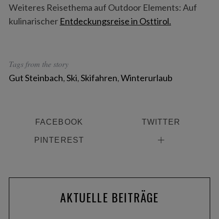
Weiteres Reisethema auf Outdoor Elements: Auf
S
kulinarischer
Entdeckungsreise in Osttirol.
e
a
r
c
Tags from the story
h
Gut Steinbach
,
Ski
,
Skifahren
,
Winterurlaub
f
o
r
:
FACEBOOK
TWITTER
PINTEREST
AKTUELLE BEITRÄGE