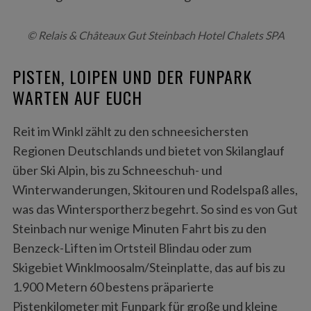
© Relais & Châteaux Gut Steinbach Hotel Chalets SPA
PISTEN, LOIPEN UND DER FUNPARK
WARTEN AUF EUCH
Reit im Winkl zählt zu den schneesichersten
Regionen Deutschlands und bietet von Skilanglauf
über Ski Alpin, bis zu Schneeschuh- und
Winterwanderungen, Skitouren und Rodelspaß alles,
was das Wintersportherz begehrt. So sind es von Gut
Steinbach nur wenige Minuten Fahrt bis zu den
Benzeck-Liften im Ortsteil Blindau oder zum
Skigebiet Winklmoosalm/Steinplatte, das auf bis zu
1.900 Metern 60 bestens präparierte
Pistenkilometer mit Funpark für große und kleine