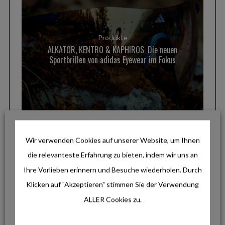
Produkte
ALKATOR, KENTRO & KAPHIROS: Die neuen
Sportbrillen von adidas Eyewear im Fokus
Wir verwenden Cookies auf unserer Website, um Ihnen
Lifestyle
Hochwertige Merinowolle für den
die relevanteste Erfahrung zu bieten, indem wir uns an
Alltag: Die neuen Darn Tough Lifestyle-
Ihre Vorlieben erinnern und Besuche wiederholen. Durch
Socken
Klicken auf "Akzeptieren" stimmen Sie der Verwendung
ALLER Cookies zu.
Lifestyle
Outlines von LEUCHTTURM1917: Das